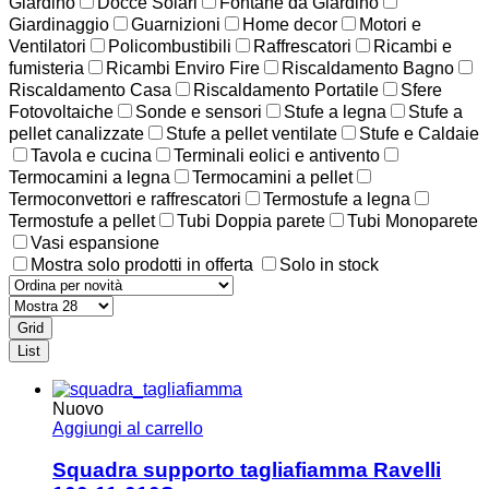
Giardino
Docce Solari
Fontane da Giardino
Giardinaggio
Guarnizioni
Home decor
Motori e
Ventilatori
Policombustibili
Raffrescatori
Ricambi e
fumisteria
Ricambi Enviro Fire
Riscaldamento Bagno
Riscaldamento Casa
Riscaldamento Portatile
Sfere
Fotovoltaiche
Sonde e sensori
Stufe a legna
Stufe a
pellet canalizzate
Stufe a pellet ventilate
Stufe e Caldaie
Tavola e cucina
Terminali eolici e antivento
Termocamini a legna
Termocamini a pellet
Termoconvettori e raffrescatori
Termostufe a legna
Termostufe a pellet
Tubi Doppia parete
Tubi Monoparete
Vasi espansione
Mostra solo prodotti in offerta
Solo in stock
Grid
List
Nuovo
Aggiungi al carrello
Squadra supporto tagliafiamma Ravelli