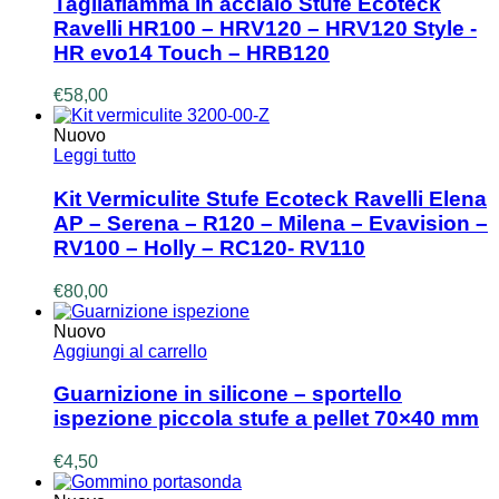
Tagliafiamma in acciaio Stufe Ecoteck
Ravelli HR100 – HRV120 – HRV120 Style -
HR evo14 Touch – HRB120
€
58,00
Nuovo
Leggi tutto
Kit Vermiculite Stufe Ecoteck Ravelli Elena
AP – Serena – R120 – Milena – Evavision –
RV100 – Holly – RC120- RV110
€
80,00
Nuovo
Aggiungi al carrello
Guarnizione in silicone – sportello
ispezione piccola stufe a pellet 70×40 mm
€
4,50