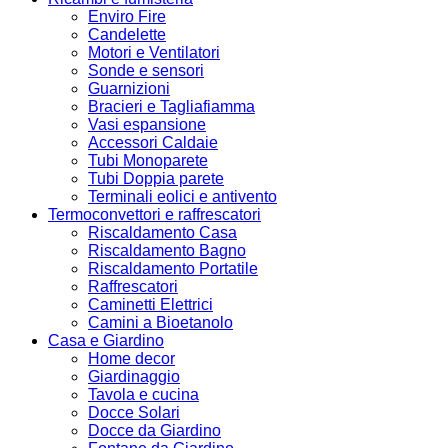
Enviro Fire
Candelette
Motori e Ventilatori
Sonde e sensori
Guarnizioni
Bracieri e Tagliafiamma
Vasi espansione
Accessori Caldaie
Tubi Monoparete
Tubi Doppia parete
Terminali eolici e antivento
Termoconvettori e raffrescatori
Riscaldamento Casa
Riscaldamento Bagno
Riscaldamento Portatile
Raffrescatori
Caminetti Elettrici
Camini a Bioetanolo
Casa e Giardino
Home decor
Giardinaggio
Tavola e cucina
Docce Solari
Docce da Giardino