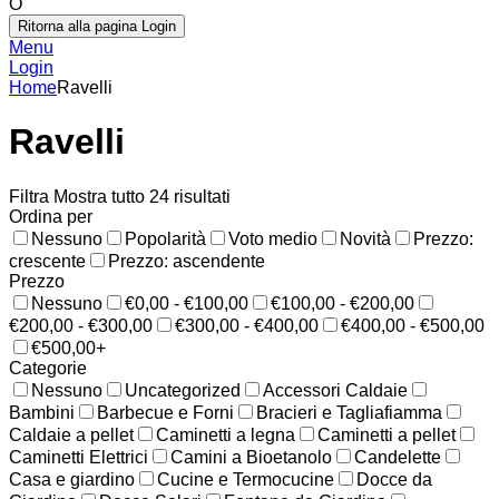
O
Ritorna alla pagina Login
Menu
Login
Home
Ravelli
Ravelli
Filtra
Mostra tutto 24 risultati
Ordina per
Nessuno
Popolarità
Voto medio
Novità
Prezzo:
crescente
Prezzo: ascendente
Prezzo
Nessuno
€0,00 - €100,00
€100,00 - €200,00
€200,00 - €300,00
€300,00 - €400,00
€400,00 - €500,00
€500,00+
Categorie
Nessuno
Uncategorized
Accessori Caldaie
Bambini
Barbecue e Forni
Bracieri e Tagliafiamma
Caldaie a pellet
Caminetti a legna
Caminetti a pellet
Caminetti Elettrici
Camini a Bioetanolo
Candelette
Casa e giardino
Cucine e Termocucine
Docce da