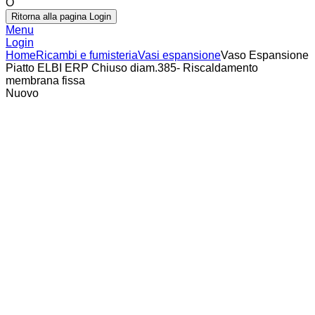
O
Ritorna alla pagina Login
Menu
Login
Home
Ricambi e fumisteria
Vasi espansione
Vaso Espansione
Piatto ELBI ERP Chiuso diam.385- Riscaldamento
membrana fissa
Nuovo