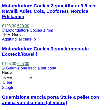
Motoriduttore Coclea 2 rpm Albero 9,5 per
Ravelli, Adler, Cola, Ecoforest, Nordica,
Edilkamin
Il
Il
€
103,00
€
90,00
prezzo
prezzo
originale
attuale
-10%
Nuovo
era:
è:
Aggiungi al carrello
€103,00.
€90,00.
Motoriduttore Coclea 3 rpm termostufe
Ecoteck/Ravelli
Il
Il
€
105,00
€
95,00
prezzo
prezzo
originale
attuale
Nuovo
era:
è:
€105,00.
€95,00.
Clear
Questo
Scegli
prodotto
ha
Guarnizione treccia porta Stufe a pellet con
più
anima vari diametri (al metro)
varianti.
Le