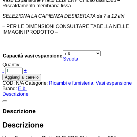
Vaso Espansione Piatto ELBI ERP Chiuso diam.385 –
Riscaldamento membrana fissa
SELEZIONA LA CAPIENZA DESIDERATA da 7 a 12 litri
– PER LE DIMENSIONI CONSULTARE TABELLA NELLE
IMMAGINI PRODOTTO –
Capacità vasi espansione
Svuota
Quantiy:
-
+
Aggiungi al carrello
COD:
N/A
Categorie:
Ricambi e fumisteria
,
Vasi espansione
Brand:
Elbi
Descrizione
Descrizione
Descrizione