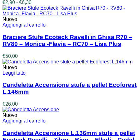
Fascia
€
2,90
-
€
6,30
opzioni
di
possono
prezzo:
essere
da
Nuovo
scelte
€2,90
Aggiungi al carrello
nella
a
pagina
€6,30
Braciere Stufe Ecoteck Ravelli in Ghisa R70 –
del
RV80 – Monica -Flavia – RC70 – Lisa Plus
prodotto
€
50,00
Nuovo
Leggi tutto
Candeletta Accensione stufe a pellet Ecoforest
L.146mm
€
26,00
Nuovo
Aggiungi al carrello
Candeletta Accensione L.136mm stufe a pellet
Ecoteck Ravelli – Zibro – Bion – Elledi – Cadel