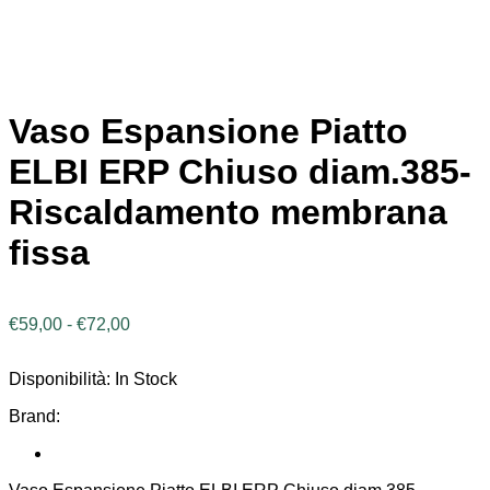
Vaso Espansione Piatto
ELBI ERP Chiuso diam.385-
Riscaldamento membrana
fissa
Fascia
€
59,00
-
€
72,00
di
prezzo:
Disponibilità:
In Stock
da
€59,00
Brand:
a
€72,00