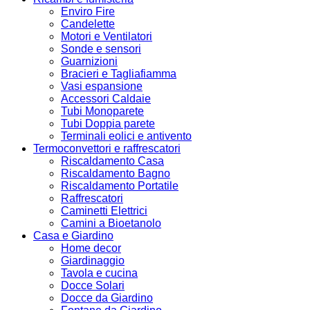
Enviro Fire
Candelette
Motori e Ventilatori
Sonde e sensori
Guarnizioni
Bracieri e Tagliafiamma
Vasi espansione
Accessori Caldaie
Tubi Monoparete
Tubi Doppia parete
Terminali eolici e antivento
Termoconvettori e raffrescatori
Riscaldamento Casa
Riscaldamento Bagno
Riscaldamento Portatile
Raffrescatori
Caminetti Elettrici
Camini a Bioetanolo
Casa e Giardino
Home decor
Giardinaggio
Tavola e cucina
Docce Solari
Docce da Giardino