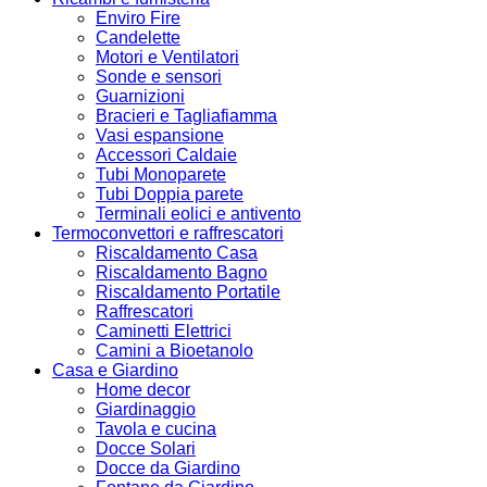
Enviro Fire
Candelette
Motori e Ventilatori
Sonde e sensori
Guarnizioni
Bracieri e Tagliafiamma
Vasi espansione
Accessori Caldaie
Tubi Monoparete
Tubi Doppia parete
Terminali eolici e antivento
Termoconvettori e raffrescatori
Riscaldamento Casa
Riscaldamento Bagno
Riscaldamento Portatile
Raffrescatori
Caminetti Elettrici
Camini a Bioetanolo
Casa e Giardino
Home decor
Giardinaggio
Tavola e cucina
Docce Solari
Docce da Giardino