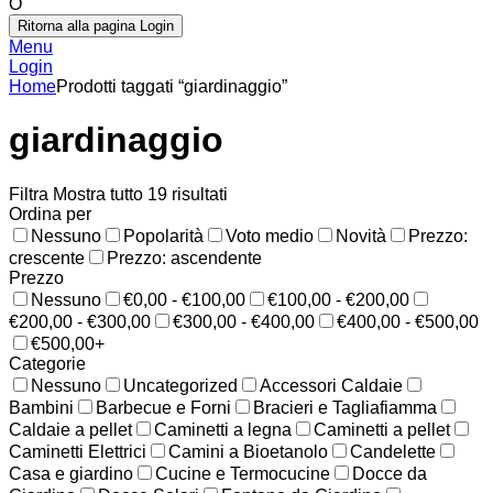
O
Ritorna alla pagina Login
Menu
Login
Home
Prodotti taggati “giardinaggio”
giardinaggio
Filtra
Mostra tutto 19 risultati
Ordina per
Nessuno
Popolarità
Voto medio
Novità
Prezzo:
crescente
Prezzo: ascendente
Prezzo
Nessuno
€0,00 - €100,00
€100,00 - €200,00
€200,00 - €300,00
€300,00 - €400,00
€400,00 - €500,00
€500,00+
Categorie
Nessuno
Uncategorized
Accessori Caldaie
Bambini
Barbecue e Forni
Bracieri e Tagliafiamma
Caldaie a pellet
Caminetti a legna
Caminetti a pellet
Caminetti Elettrici
Camini a Bioetanolo
Candelette
Casa e giardino
Cucine e Termocucine
Docce da