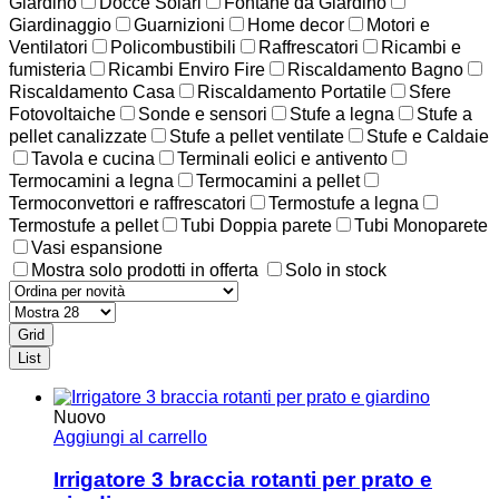
Giardino
Docce Solari
Fontane da Giardino
Giardinaggio
Guarnizioni
Home decor
Motori e
Ventilatori
Policombustibili
Raffrescatori
Ricambi e
fumisteria
Ricambi Enviro Fire
Riscaldamento Bagno
Riscaldamento Casa
Riscaldamento Portatile
Sfere
Fotovoltaiche
Sonde e sensori
Stufe a legna
Stufe a
pellet canalizzate
Stufe a pellet ventilate
Stufe e Caldaie
Tavola e cucina
Terminali eolici e antivento
Termocamini a legna
Termocamini a pellet
Termoconvettori e raffrescatori
Termostufe a legna
Termostufe a pellet
Tubi Doppia parete
Tubi Monoparete
Vasi espansione
Mostra solo prodotti in offerta
Solo in stock
Grid
List
Nuovo
Aggiungi al carrello
Irrigatore 3 braccia rotanti per prato e