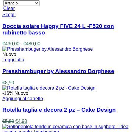
Clear
Questo
Scegli
prodotto
ha
Doccia solare Happy FIVE 24 L -F520 con
più
rubinetto basso
varianti.
Le
Fascia
€
430,00
-
€
480,00
opzioni
di
possono
prezzo:
Nuovo
essere
da
Leggi tutto
scelte
€430,00
nella
a
Presshambuger by Alessandro Borghese
pagina
€480,00
del
€
8,50
prodotto
-16%
Nuovo
Aggiungi al carrello
Rotella taglia e decora 2 pz – Cake Design
Il
Il
€
5,80
€
4,90
prezzo
prezzo
originale
attuale