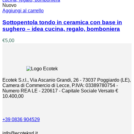
era:
è:
Nuovo
€5,80.
€4,90.
Aggiungi al carrello
Sottopentola tondo in ceramica con base in
sughero – idea cucina, regalo, bomboniera
€
5,00
Ecotek S.r.l., Via Ascanio Grandi, 26 - 73037 Poggiardo (LE),
Camera di Commercio di Lecce, P.IVA: 03389780754 -
Numero REA LE - 220617 - Capitale Sociale Versato €
10.400,00
+39 0836 904529
info@ecoteksrl.it