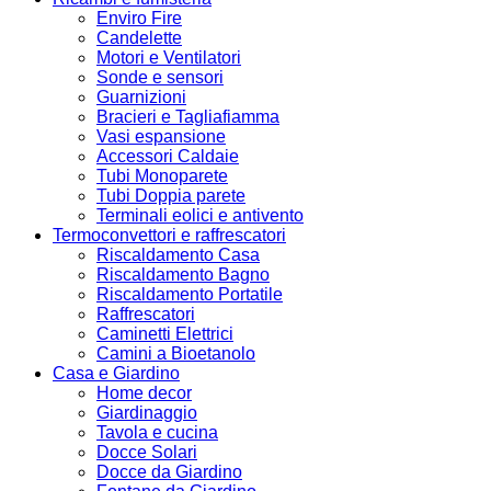
Enviro Fire
Candelette
Motori e Ventilatori
Sonde e sensori
Guarnizioni
Bracieri e Tagliafiamma
Vasi espansione
Accessori Caldaie
Tubi Monoparete
Tubi Doppia parete
Terminali eolici e antivento
Termoconvettori e raffrescatori
Riscaldamento Casa
Riscaldamento Bagno
Riscaldamento Portatile
Raffrescatori
Caminetti Elettrici
Camini a Bioetanolo
Casa e Giardino
Home decor
Giardinaggio
Tavola e cucina
Docce Solari
Docce da Giardino