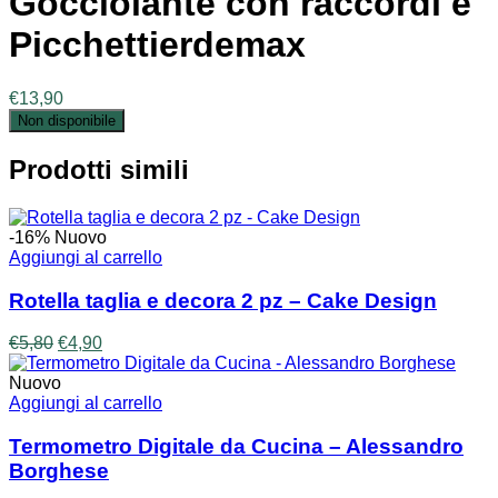
Gocciolante con raccordi e
Picchettierdemax
€
13,90
Non disponibile
Prodotti simili
-16%
Nuovo
Aggiungi al carrello
Rotella taglia e decora 2 pz – Cake Design
Il
Il
€
5,80
€
4,90
prezzo
prezzo
originale
attuale
Nuovo
era:
è:
Aggiungi al carrello
€5,80.
€4,90.
Termometro Digitale da Cucina – Alessandro
Borghese