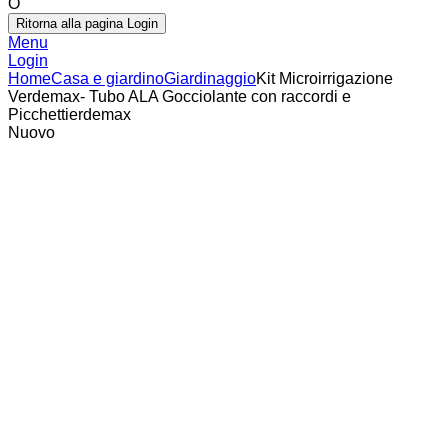
O
Ritorna alla pagina Login
Menu
Login
Home
Casa e giardino
Giardinaggio
Kit Microirrigazione
Verdemax- Tubo ALA Gocciolante con raccordi e
Picchettierdemax
Nuovo