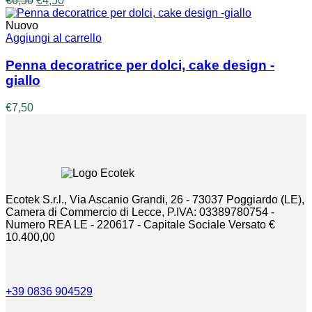
€
6,50
€
4,50
prezzo
prezzo
originale
attuale
Nuovo
era:
è:
Aggiungi al carrello
€6,50.
€4,50.
Penna decoratrice per dolci, cake design -
giallo
€
7,50
Ecotek S.r.l., Via Ascanio Grandi, 26 - 73037 Poggiardo (LE),
Camera di Commercio di Lecce, P.IVA: 03389780754 -
Numero REA LE - 220617 - Capitale Sociale Versato €
10.400,00
+39 0836 904529