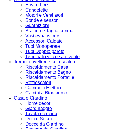
Enviro Fire
Candelette
Motori e Ventilatori
Sonde e sensori
Guarnizioni
Bracieri e Tagliafiamma
Vasi espansione
Accessori Caldaie
Tubi Monoparete
Tubi Doppia parete
Terminali eolici e antivento
Termoconvettori e raffrescatori
Riscaldamento Casa
Riscaldamento Bagno
Riscaldamento Portatile
Raffrescatori
Caminetti Elettrici
Camini a Bioetanolo
Casa e Giardino
Home decor
Giardinaggio
Tavola e cucina
Docce Solari
Docce da Giardino