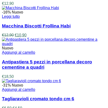
€
12,90
-16%
Nuovo
Leggi tutto
Macchina Biscotti Frollina Habi
Il
Il
€
12,90
€
10,90
prezzo
prezzo
originale
attuale
era:
è:
Nuovo
€12,90.
€10,90.
Aggiungi al carrello
Antipastiera 5 pezzi in porcellana decoro
cementine a quadri
€
18,50
-31%
Nuovo
Aggiungi al carrello
Tagliaravioli cromato tondo cm 6
Il
Il