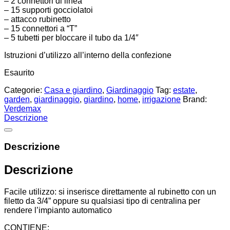
– 2 connettori di linea
– 15 supporti gocciolatoi
– attacco rubinetto
– 15 connettori a “T”
– 5 tubetti per bloccare il tubo da 1/4″
Istruzioni d’utilizzo all’interno della confezione
Esaurito
Categorie:
Casa e giardino
,
Giardinaggio
Tag:
estate
,
garden
,
giardinaggio
,
giardino
,
home
,
irrigazione
Brand:
Verdemax
Descrizione
Descrizione
Descrizione
Facile utilizzo: si inserisce direttamente al rubinetto con un
filetto da 3/4” oppure su qualsiasi tipo di centralina per
rendere l’impianto automatico
CONTIENE: