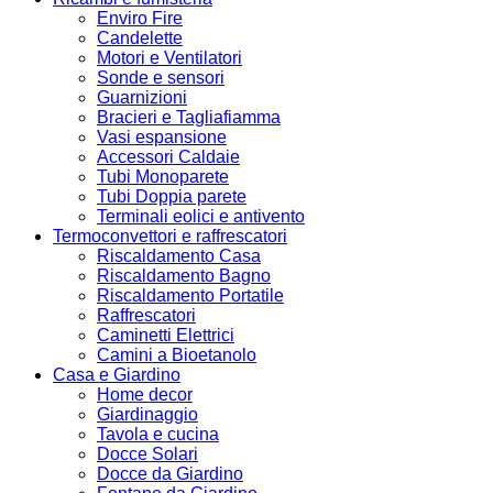
Enviro Fire
Candelette
Motori e Ventilatori
Sonde e sensori
Guarnizioni
Bracieri e Tagliafiamma
Vasi espansione
Accessori Caldaie
Tubi Monoparete
Tubi Doppia parete
Terminali eolici e antivento
Termoconvettori e raffrescatori
Riscaldamento Casa
Riscaldamento Bagno
Riscaldamento Portatile
Raffrescatori
Caminetti Elettrici
Camini a Bioetanolo
Casa e Giardino
Home decor
Giardinaggio
Tavola e cucina
Docce Solari
Docce da Giardino