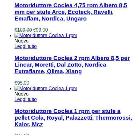
Motoriduttore Coclea 4,75 rpm Albero 8,5
mm per stufe Arce, Ecoteck, Ravelli,
Emaflam, Nordica, Ungaro
Il
Il
€
109,00
€
99,00
prezzo
prezzo
originale
attuale
Nuovo
era:
è:
Leggi tutto
€109,00.
€99,00.
Motoriduttore Coclea 2 rpm Albero 8,5 per
Lincar, Moretti, Dal Zotto, Nordica
Extraflame, Qlima, Xiang
€
95,00
Nuovo
Leggi tutto
Motoriduttore Coclea 1 rpm per stufe a
pellet Cola, Royal, Palazzetti, Thermorossi,
Kalor, Mcz