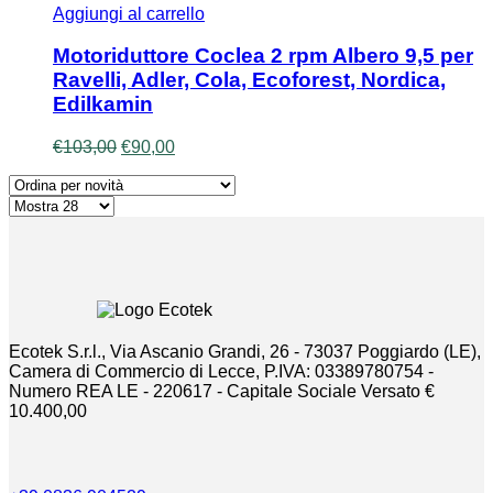
era:
è:
Aggiungi al carrello
€107,00.
€97,00.
Motoriduttore Coclea 2 rpm Albero 9,5 per
Ravelli, Adler, Cola, Ecoforest, Nordica,
Edilkamin
Il
Il
€
103,00
€
90,00
prezzo
prezzo
originale
attuale
era:
è:
€103,00.
€90,00.
Ecotek S.r.l., Via Ascanio Grandi, 26 - 73037 Poggiardo (LE),
Camera di Commercio di Lecce, P.IVA: 03389780754 -
Numero REA LE - 220617 - Capitale Sociale Versato €
10.400,00