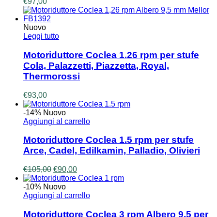
€
97,00
Nuovo
Leggi tutto
Motoriduttore Coclea 1.26 rpm per stufe
Cola, Palazzetti, Piazzetta, Royal,
Thermorossi
€
93,00
-14%
Nuovo
Aggiungi al carrello
Motoriduttore Coclea 1.5 rpm per stufe
Arce, Cadel, Edilkamin, Palladio, Olivieri
Il
Il
€
105,00
€
90,00
prezzo
prezzo
originale
attuale
-10%
Nuovo
era:
è:
Aggiungi al carrello
€105,00.
€90,00.
Motoriduttore Coclea 3 rpm Albero 9,5 per