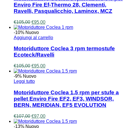
Enviro Fire Ef-Thermo 28, Clementi,
Ravelli, Pasqualicchio, Laminox, MCZ
Il
Il
€
105,00
€
95,00
prezzo
prezzo
originale
attuale
-10%
Nuovo
era:
è:
Aggiungi al carrello
€105,00.
€95,00.
Motoriduttore Coclea 3 rpm termostufe
Ecoteck/Ravelli
Il
Il
€
105,00
€
95,00
prezzo
prezzo
originale
attuale
-9%
Nuovo
era:
è:
Leggi tutto
€105,00.
€95,00.
Motoriduttore Coclea 1.5 rpm per stufe a
pellet Enviro Fire EF2, EF3, WINDSOR,
BERN, MERIDIAN, EF5 EVOLUTION
Il
Il
€
107,00
€
97,00
prezzo
prezzo
originale
attuale
-13%
Nuovo