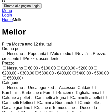
O
Ritorna alla pagina Login
Menu
Login
Home
Mellor
Mellor
Filtra
Mostra tutto 12 risultati
Ordina per
Nessuno
Popolarità
Voto medio
Novità
Prezzo:
crescente
Prezzo: ascendente
Prezzo
Nessuno
€0,00 - €100,00
€100,00 - €200,00
€200,00 - €300,00
€300,00 - €400,00
€400,00 - €500,00
€500,00+
Categorie
Nessuno
Uncategorized
Accessori Caldaie
Bambini
Barbecue e Forni
Bracieri e Tagliafiamma
Caldaie a pellet
Caminetti a legna
Caminetti a pellet
Caminetti Elettrici
Camini a Bioetanolo
Candelette
Casa e giardino
Cucine e Termocucine
Docce da