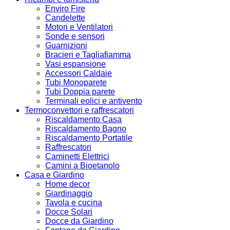
Enviro Fire
Candelette
Motori e Ventilatori
Sonde e sensori
Guarnizioni
Bracieri e Tagliafiamma
Vasi espansione
Accessori Caldaie
Tubi Monoparete
Tubi Doppia parete
Terminali eolici e antivento
Termoconvettori e raffrescatori
Riscaldamento Casa
Riscaldamento Bagno
Riscaldamento Portatile
Raffrescatori
Caminetti Elettrici
Camini a Bioetanolo
Casa e Giardino
Home decor
Giardinaggio
Tavola e cucina
Docce Solari
Docce da Giardino