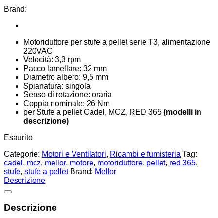
Brand:
Motoriduttore per stufe a pellet serie T3, alimentazione
220VAC
Velocità: 3,3 rpm
Pacco lamellare: 32 mm
Diametro albero: 9,5 mm
Spianatura: singola
Senso di rotazione: oraria
Coppia nominale: 26 Nm
per Stufe a pellet Cadel, MCZ, RED 365
(modelli in
descrizione)
Esaurito
Categorie:
Motori e Ventilatori
,
Ricambi e fumisteria
Tag:
cadel
,
mcz
,
mellor
,
motore
,
motoriduttore
,
pellet
,
red 365
,
stufe
,
stufe a pellet
Brand:
Mellor
Descrizione
Descrizione