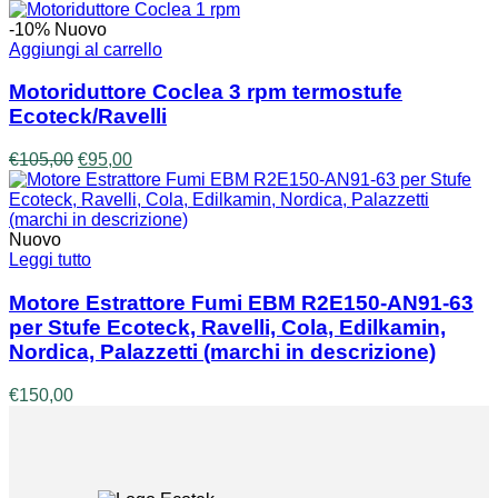
-10%
Nuovo
Aggiungi al carrello
Motoriduttore Coclea 3 rpm termostufe
Ecoteck/Ravelli
Il
Il
€
105,00
€
95,00
prezzo
prezzo
originale
attuale
era:
è:
€105,00.
€95,00.
Nuovo
Leggi tutto
Motore Estrattore Fumi EBM R2E150-AN91-63
per Stufe Ecoteck, Ravelli, Cola, Edilkamin,
Nordica, Palazzetti (marchi in descrizione)
€
150,00