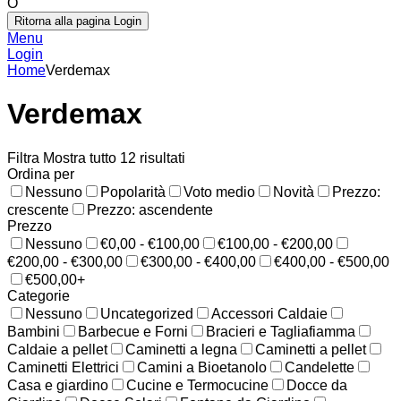
O
Ritorna alla pagina Login
Menu
Login
Home
Verdemax
Verdemax
Filtra
Mostra tutto 12 risultati
Ordina per
Nessuno
Popolarità
Voto medio
Novità
Prezzo:
crescente
Prezzo: ascendente
Prezzo
Nessuno
€0,00 - €100,00
€100,00 - €200,00
€200,00 - €300,00
€300,00 - €400,00
€400,00 - €500,00
€500,00+
Categorie
Nessuno
Uncategorized
Accessori Caldaie
Bambini
Barbecue e Forni
Bracieri e Tagliafiamma
Caldaie a pellet
Caminetti a legna
Caminetti a pellet
Caminetti Elettrici
Camini a Bioetanolo
Candelette
Casa e giardino
Cucine e Termocucine
Docce da