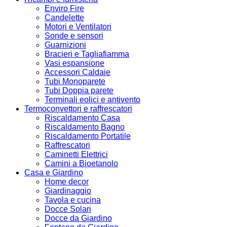
Enviro Fire
Candelette
Motori e Ventilatori
Sonde e sensori
Guarnizioni
Bracieri e Tagliafiamma
Vasi espansione
Accessori Caldaie
Tubi Monoparete
Tubi Doppia parete
Terminali eolici e antivento
Termoconvettori e raffrescatori
Riscaldamento Casa
Riscaldamento Bagno
Riscaldamento Portatile
Raffrescatori
Caminetti Elettrici
Camini a Bioetanolo
Casa e Giardino
Home decor
Giardinaggio
Tavola e cucina
Docce Solari
Docce da Giardino