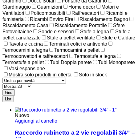
Giardino
Docce Solari
Fontane da Giardino
Giardinaggio
Guarnizioni
Home decor
Motori e
Ventilatori
Policombustibili
Raffrescatori
Ricambi e
fumisteria
Ricambi Enviro Fire
Riscaldamento Bagno
Riscaldamento Casa
Riscaldamento Portatile
Sfere
Fotovoltaiche
Sonde e sensori
Stufe a legna
Stufe a
pellet canalizzate
Stufe a pellet ventilate
Stufe e Caldaie
Tavola e cucina
Terminali eolici e antivento
Termocamini a legna
Termocamini a pellet
Termoconvettori e raffrescatori
Termostufe a legna
Termostufe a pellet
Tubi Doppia parete
Tubi Monoparete
Vasi espansione
Mostra solo prodotti in offerta
Solo in stock
Grid
List
Nuovo
Aggiungi al carrello
Raccordo rubinetto a 2 vie regolabili 3/4” –