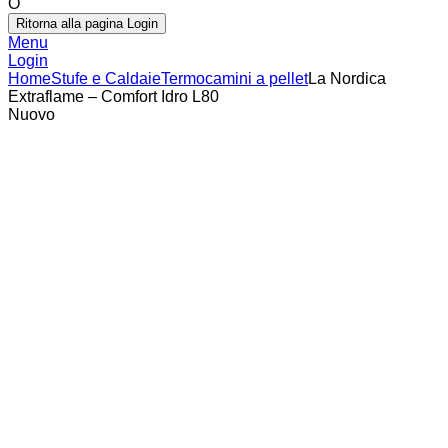
O
Ritorna alla pagina Login
Menu
Login
Home
Stufe e Caldaie
Termocamini a pellet
La Nordica
Extraflame – Comfort Idro L80
Nuovo