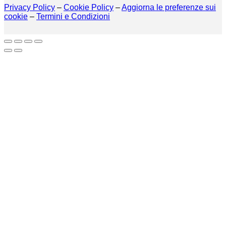
Privacy Policy
–
Cookie Policy
–
Aggiorna le preferenze sui
cookie
–
Termini e Condizioni