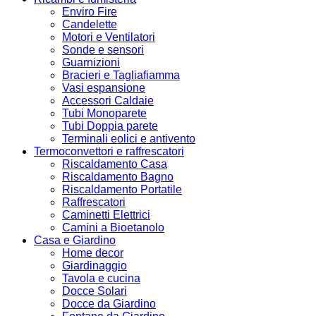
Enviro Fire
Candelette
Motori e Ventilatori
Sonde e sensori
Guarnizioni
Bracieri e Tagliafiamma
Vasi espansione
Accessori Caldaie
Tubi Monoparete
Tubi Doppia parete
Terminali eolici e antivento
Termoconvettori e raffrescatori
Riscaldamento Casa
Riscaldamento Bagno
Riscaldamento Portatile
Raffrescatori
Caminetti Elettrici
Camini a Bioetanolo
Casa e Giardino
Home decor
Giardinaggio
Tavola e cucina
Docce Solari
Docce da Giardino