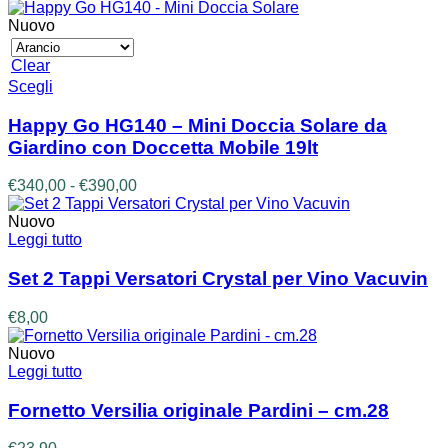
di
possono
prezzo:
Nuovo
essere
da
scelte
€110,00
Clear
nella
a
Questo
Scegli
pagina
€160,00
prodotto
del
ha
prodotto
Happy Go HG140 – Mini Doccia Solare da
più
Giardino con Doccetta Mobile 19lt
varianti.
Le
Fascia
€
340,00
-
€
390,00
opzioni
di
possono
prezzo:
Nuovo
essere
da
Leggi tutto
scelte
€340,00
nella
a
Set 2 Tappi Versatori Crystal per Vino Vacuvin
pagina
€390,00
del
€
8,00
prodotto
Nuovo
Leggi tutto
Fornetto Versilia originale Pardini – cm.28