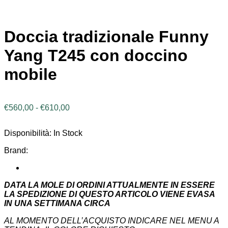
Doccia tradizionale Funny
Yang T245 con doccino
mobile
Fascia
€
560,00
-
€
610,00
di
prezzo:
Disponibilità:
In Stock
da
€560,00
Brand:
a
€610,00
DATA LA MOLE DI ORDINI ATTUALMENTE IN ESSERE
LA SPEDIZIONE DI QUESTO ARTICOLO VIENE EVASA
IN UNA SETTIMANA CIRCA
AL MOMENTO DELL’ACQUISTO INDICARE NEL MENU A