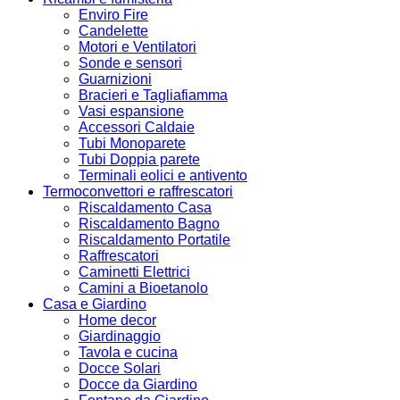
Enviro Fire
Candelette
Motori e Ventilatori
Sonde e sensori
Guarnizioni
Bracieri e Tagliafiamma
Vasi espansione
Accessori Caldaie
Tubi Monoparete
Tubi Doppia parete
Terminali eolici e antivento
Termoconvettori e raffrescatori
Riscaldamento Casa
Riscaldamento Bagno
Riscaldamento Portatile
Raffrescatori
Caminetti Elettrici
Camini a Bioetanolo
Casa e Giardino
Home decor
Giardinaggio
Tavola e cucina
Docce Solari
Docce da Giardino