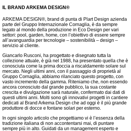
IL BRAND ARKEMA DESIGN®
ARKEMA DESIGN®, brand di punta di Plart Design azienda
parte del Gruppo Internazionale Cornaglia, è da sempre
legato al mondo della produzione in Eco Design per vari
settori: pool, garden, home, con l’obiettivo di essere sempre
all’avanguardia per tecnologie – sostenibilità – design –
servizio al cliente.
Giancarlo Rusconi, ha progettato e disegnato tutta la
collezione attuale, è già nel 1988, ha presentato quella che è
conosciuta come la prima doccia a riscaldamento solare sul
mercato. Negli ultimi anni, con il passaggio di proprietà al
Gruppo Cornaglia, abbiamo rilanciato questo progetto, con
vasto incremento della gamma. Riteniamo che, non essendo
ancora conosciuto dal grande pubblico, la sua costante
crescita e divulgazione sarà naturale, confermato dai dati di
questi ultimi anni. Molti sono gli innovativi progetti in cantiere
dedicati al Brand Arkema Design che ad oggi è il più grande
produttore di docce e fontane solari per esterno.
In ogni singolo articolo che progettiamo vi è l’essenza della
tradizione italiana di non accontentarsi mai, di puntare
sempre più in alto. Guidati da un management esperto e