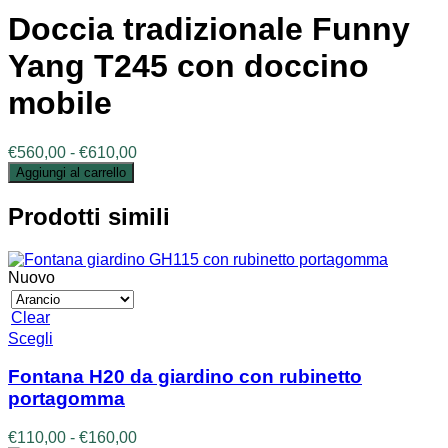
Doccia tradizionale Funny
Yang T245 con doccino
mobile
Fascia
€
560,00
-
€
610,00
di
Aggiungi al carrello
prezzo:
da
Prodotti simili
€560,00
a
€610,00
Nuovo
Clear
Questo
Scegli
prodotto
ha
Fontana H20 da giardino con rubinetto
più
portagomma
varianti.
Le
Fascia
€
110,00
-
€
160,00
opzioni