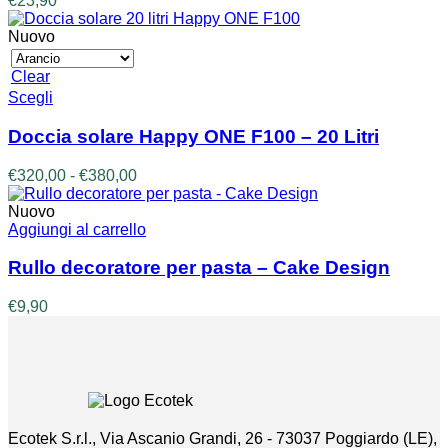
€
23,90
Nuovo
Clear
Questo
Scegli
prodotto
ha
Doccia solare Happy ONE F100 – 20 Litri
più
varianti.
Fascia
€
320,00
-
€
380,00
Le
di
opzioni
prezzo:
Nuovo
possono
da
Aggiungi al carrello
essere
€320,00
scelte
a
Rullo decoratore per pasta – Cake Design
nella
€380,00
pagina
€
9,90
del
prodotto
Ecotek S.r.l., Via Ascanio Grandi, 26 - 73037 Poggiardo (LE),