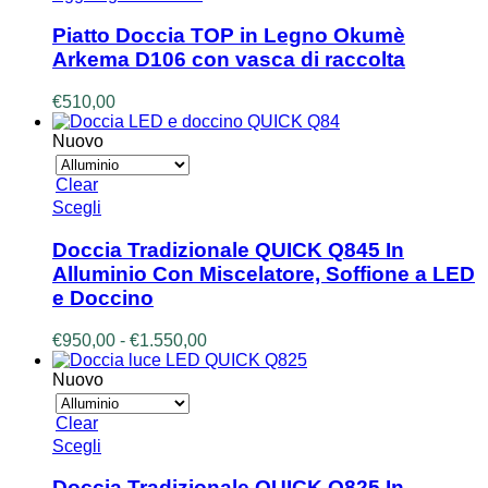
Piatto Doccia TOP in Legno Okumè
Arkema D106 con vasca di raccolta
€
510,00
Nuovo
Clear
Questo
Scegli
prodotto
ha
Doccia Tradizionale QUICK Q845 In
più
Alluminio Con Miscelatore, Soffione a LED
varianti.
e Doccino
Le
opzioni
Fascia
€
950,00
-
€
1.550,00
possono
di
essere
prezzo:
Nuovo
scelte
da
nella
€950,00
pagina
Clear
a
del
Questo
Scegli
€1.550,00
prodotto
prodotto
ha
Doccia Tradizionale QUICK Q825 In