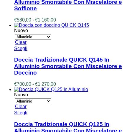
Alluminio Smontabile Con Miscelatore e
varianti.
Soffione
Le
opzioni
Fascia
€
580,00
-
€
1.160,00
possono
di
essere
prezzo:
Nuovo
scelte
da
nella
€580,00
pagina
Clear
a
del
Questo
Scegli
€1.160,00
prodotto
prodotto
ha
Doccia Tradizionale QUICK Q145 In
più
Alluminio Smontabile Con Miscelatore e
varianti.
Doccino
Le
opzioni
Fascia
€
700,00
-
€
1.270,00
possono
di
essere
prezzo:
Nuovo
scelte
da
nella
€700,00
pagina
Clear
a
del
Questo
Scegli
€1.270,00
prodotto
prodotto
ha
Doccia Tradizionale QUICK Q125 In
più
Alluminio Smontabile Con Miscelatore e