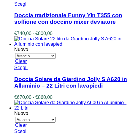
a
Questo
Scegli
pagina
€390,00
prodotto
del
ha
prodotto
Doccia tradizionale Funny Yin T355 con
più
soffione con doccino mixer deviatore
varianti.
Le
Fascia
€
740,00
-
€
800,00
opzioni
di
possono
prezzo:
essere
da
Nuovo
scelte
€740,00
nella
a
Clear
pagina
€800,00
Questo
Scegli
del
prodotto
prodotto
ha
Doccia Solare da Giardino Jolly S A620 in
più
Alluminio – 22 Litri con lavapiedi
varianti.
Le
Fascia
€
670,00
-
€
860,00
opzioni
di
possono
prezzo:
essere
da
Nuovo
scelte
€670,00
nella
a
Clear
pagina
€860,00
Questo
Scegli
del