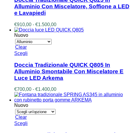
più
Alluminio Con Miscelatore, Soffione a LED
varianti.
e Lavapiedi
Le
opzioni
Fascia
€
910,00
-
€
1.500,00
possono
di
essere
prezzo:
Nuovo
scelte
da
nella
€910,00
pagina
Clear
a
del
Questo
Scegli
€1.500,00
prodotto
prodotto
ha
Doccia Tradizionale QUICK Q805 In
più
Alluminio Smontabile Con Miscelatore E
varianti.
Luce LED Arkema
Le
opzioni
Fascia
€
700,00
-
€
1.400,00
possono
di
essere
prezzo:
scelte
da
Nuovo
nella
€700,00
pagina
a
del
Clear
€1.400,00
prodotto
Questo
Scegli
prodotto