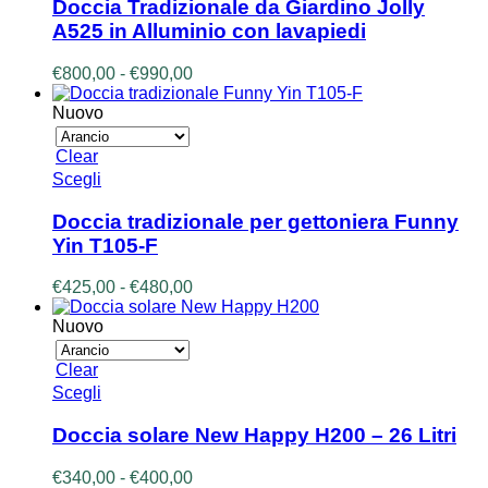
ha
Doccia Tradizionale da Giardino Jolly
più
A525 in Alluminio con lavapiedi
varianti.
Le
Fascia
€
800,00
-
€
990,00
opzioni
di
possono
prezzo:
Nuovo
essere
da
scelte
€800,00
Clear
nella
a
Questo
Scegli
pagina
€990,00
prodotto
del
ha
prodotto
Doccia tradizionale per gettoniera Funny
più
Yin T105-F
varianti.
Le
Fascia
€
425,00
-
€
480,00
opzioni
di
possono
prezzo:
Nuovo
essere
da
scelte
€425,00
Clear
nella
a
Questo
Scegli
pagina
€480,00
prodotto
del
ha
prodotto
Doccia solare New Happy H200 – 26 Litri
più
varianti.
Fascia
€
340,00
-
€
400,00