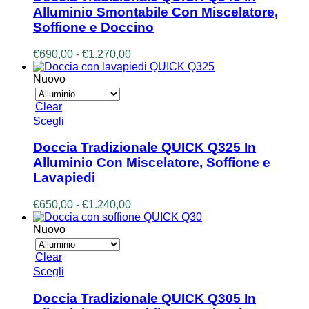
più
Alluminio Smontabile Con Miscelatore,
varianti.
Soffione e Doccino
Le
opzioni
Fascia
€
690,00
-
€
1.270,00
possono
di
essere
prezzo:
Nuovo
scelte
da
nella
€690,00
pagina
Clear
a
del
Questo
Scegli
€1.270,00
prodotto
prodotto
ha
Doccia Tradizionale QUICK Q325 In
più
Alluminio Con Miscelatore, Soffione e
varianti.
Lavapiedi
Le
opzioni
Fascia
€
650,00
-
€
1.240,00
possono
di
essere
prezzo:
Nuovo
scelte
da
nella
€650,00
pagina
Clear
a
del
Questo
Scegli
€1.240,00
prodotto
prodotto
ha
Doccia Tradizionale QUICK Q305 In
più