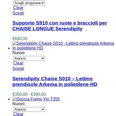
€750,00
nella
a
Clear
pagina
€790,00
Questo
Scegli
del
prodotto
prodotto
ha
Supporto S910 con ruote e braccioli per
più
CHAISE LONGUE Serendipity
varianti.
Le
€
640,00
opzioni
possono
essere
Nuovo
scelte
nella
Clear
pagina
Questo
Scegli
del
prodotto
prodotto
ha
Serendipity Chaise S010 – Lettino
più
prendisole Arkema in polietilene HD
varianti.
Le
Fascia
€
350,00
-
€
390,00
opzioni
di
possono
prezzo:
Nuovo
essere
da
scelte
€350,00
Clear
nella