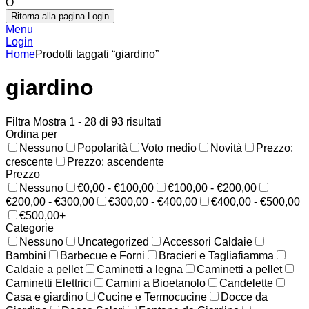
O
Ritorna alla pagina Login
Menu
Login
Home
Prodotti taggati “giardino”
giardino
Filtra
Mostra 1 - 28 di 93 risultati
Ordina per
Nessuno
Popolarità
Voto medio
Novità
Prezzo:
crescente
Prezzo: ascendente
Prezzo
Nessuno
€0,00 - €100,00
€100,00 - €200,00
€200,00 - €300,00
€300,00 - €400,00
€400,00 - €500,00
€500,00+
Categorie
Nessuno
Uncategorized
Accessori Caldaie
Bambini
Barbecue e Forni
Bracieri e Tagliafiamma
Caldaie a pellet
Caminetti a legna
Caminetti a pellet
Caminetti Elettrici
Camini a Bioetanolo
Candelette
Casa e giardino
Cucine e Termocucine
Docce da