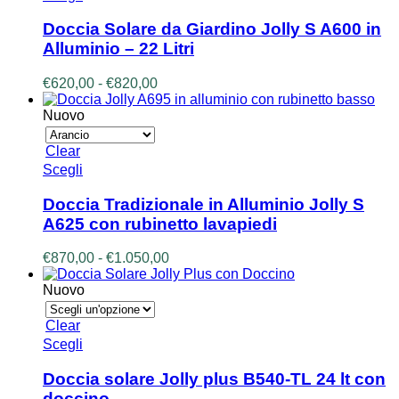
prodotto
prodotto
ha
Doccia Solare da Giardino Jolly S A600 in
più
Alluminio – 22 Litri
varianti.
Le
Fascia
€
620,00
-
€
820,00
opzioni
di
possono
prezzo:
Nuovo
essere
da
scelte
€620,00
Clear
nella
a
Questo
Scegli
pagina
€820,00
prodotto
del
ha
prodotto
Doccia Tradizionale in Alluminio Jolly S
più
A625 con rubinetto lavapiedi
varianti.
Le
Fascia
€
870,00
-
€
1.050,00
opzioni
di
possono
prezzo:
Nuovo
essere
da
scelte
€870,00
Clear
nella
a
Questo
Scegli
pagina
€1.050,00
prodotto
del
ha
prodotto
Doccia solare Jolly plus B540-TL 24 lt con
più
doccino