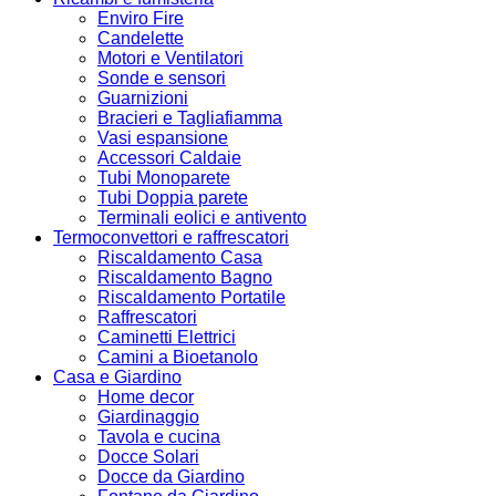
Enviro Fire
Candelette
Motori e Ventilatori
Sonde e sensori
Guarnizioni
Bracieri e Tagliafiamma
Vasi espansione
Accessori Caldaie
Tubi Monoparete
Tubi Doppia parete
Terminali eolici e antivento
Termoconvettori e raffrescatori
Riscaldamento Casa
Riscaldamento Bagno
Riscaldamento Portatile
Raffrescatori
Caminetti Elettrici
Camini a Bioetanolo
Casa e Giardino
Home decor
Giardinaggio
Tavola e cucina
Docce Solari
Docce da Giardino