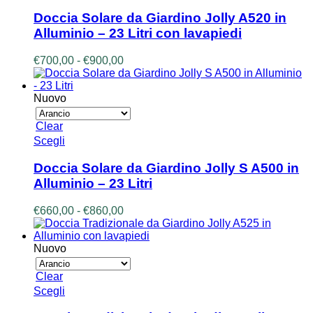
prodotto
ha
Doccia Solare da Giardino Jolly A520 in
più
Alluminio – 23 Litri con lavapiedi
varianti.
Le
Fascia
€
700,00
-
€
900,00
opzioni
di
possono
prezzo:
essere
da
Nuovo
scelte
€700,00
nella
a
Clear
pagina
€900,00
Questo
Scegli
del
prodotto
prodotto
ha
Doccia Solare da Giardino Jolly S A500 in
più
Alluminio – 23 Litri
varianti.
Le
Fascia
€
660,00
-
€
860,00
opzioni
di
possono
prezzo:
essere
da
Nuovo
scelte
€660,00
nella
a
Clear
pagina
€860,00
Questo
Scegli
del
prodotto
prodotto