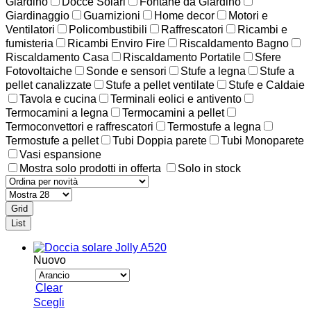
Giardino
Docce Solari
Fontane da Giardino
Giardinaggio
Guarnizioni
Home decor
Motori e
Ventilatori
Policombustibili
Raffrescatori
Ricambi e
fumisteria
Ricambi Enviro Fire
Riscaldamento Bagno
Riscaldamento Casa
Riscaldamento Portatile
Sfere
Fotovoltaiche
Sonde e sensori
Stufe a legna
Stufe a
pellet canalizzate
Stufe a pellet ventilate
Stufe e Caldaie
Tavola e cucina
Terminali eolici e antivento
Termocamini a legna
Termocamini a pellet
Termoconvettori e raffrescatori
Termostufe a legna
Termostufe a pellet
Tubi Doppia parete
Tubi Monoparete
Vasi espansione
Mostra solo prodotti in offerta
Solo in stock
Grid
List
Nuovo
Clear
Questo
Scegli