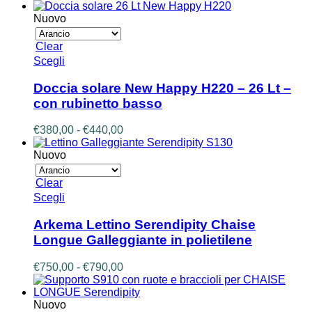
Le
di
opzioni
prezzo:
Nuovo
possono
da
essere
€340,00
Clear
scelte
a
Questo
Scegli
nella
€400,00
prodotto
pagina
ha
Doccia solare New Happy H220 – 26 Lt –
del
più
prodotto
con rubinetto basso
varianti.
Le
Fascia
€
380,00
-
€
440,00
opzioni
di
possono
prezzo:
Nuovo
essere
da
scelte
€380,00
Clear
nella
a
Questo
Scegli
pagina
€440,00
prodotto
del
ha
prodotto
Arkema Lettino Serendipity Chaise
più
Longue Galleggiante in polietilene
varianti.
Le
Fascia
€
750,00
-
€
790,00
opzioni
di
possono
prezzo:
essere
da
Nuovo
scelte