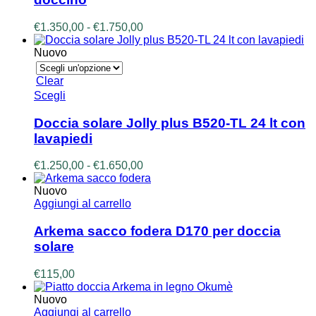
varianti.
Le
Fascia
€
1.350,00
-
€
1.750,00
opzioni
di
possono
prezzo:
Nuovo
essere
da
scelte
€1.350,00
Clear
nella
a
Questo
Scegli
pagina
€1.750,00
prodotto
del
ha
prodotto
Doccia solare Jolly plus B520-TL 24 lt con
più
lavapiedi
varianti.
Le
Fascia
€
1.250,00
-
€
1.650,00
opzioni
di
possono
prezzo:
Nuovo
essere
da
Aggiungi al carrello
scelte
€1.250,00
nella
a
Arkema sacco fodera D170 per doccia
pagina
€1.650,00
solare
del
prodotto
€
115,00
Nuovo
Aggiungi al carrello