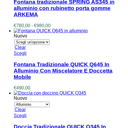
ha
Fontana tradizionale SPRING AS345 in
più
alluminio con rubinetto porta gomme
varianti.
ARKEMA
Le
opzioni
Fascia
€
780,00
-
€
980,00
possono
di
essere
prezzo:
Nuovo
scelte
da
nella
€780,00
pagina
Clear
a
del
Questo
Scegli
€980,00
prodotto
prodotto
ha
Fontana Tradizionale QUICK Q645 In
più
Alluminio Con Miscelatore E Doccetta
varianti.
Mobile
Le
opzioni
€
490,00
possono
essere
Nuovo
scelte
nella
pagina
Clear
del
Questo
Scegli
prodotto
prodotto
ha
Doccia Tradizionale QUICK Q345 In