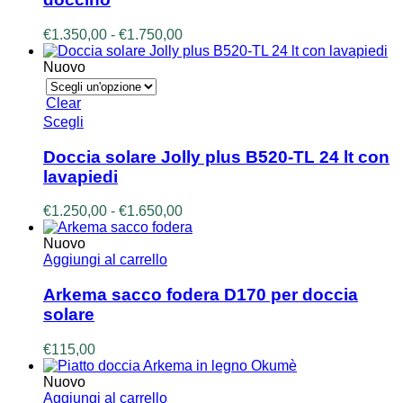
varianti.
Le
Fascia
€
1.350,00
-
€
1.750,00
opzioni
di
possono
prezzo:
Nuovo
essere
da
scelte
€1.350,00
Clear
nella
a
Questo
Scegli
pagina
€1.750,00
prodotto
del
ha
prodotto
Doccia solare Jolly plus B520-TL 24 lt con
più
lavapiedi
varianti.
Le
Fascia
€
1.250,00
-
€
1.650,00
opzioni
di
possono
prezzo:
Nuovo
essere
da
Aggiungi al carrello
scelte
€1.250,00
nella
a
Arkema sacco fodera D170 per doccia
pagina
€1.650,00
solare
del
prodotto
€
115,00
Nuovo
Aggiungi al carrello