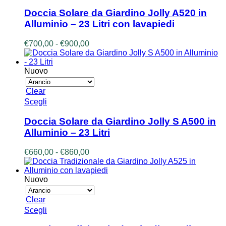
prodotto
ha
Doccia Solare da Giardino Jolly A520 in
più
Alluminio – 23 Litri con lavapiedi
varianti.
Le
Fascia
€
700,00
-
€
900,00
opzioni
di
possono
prezzo:
essere
da
Nuovo
scelte
€700,00
nella
a
Clear
pagina
€900,00
Questo
Scegli
del
prodotto
prodotto
ha
Doccia Solare da Giardino Jolly S A500 in
più
Alluminio – 23 Litri
varianti.
Le
Fascia
€
660,00
-
€
860,00
opzioni
di
possono
prezzo:
essere
da
Nuovo
scelte
€660,00
nella
a
Clear
pagina
€860,00
Questo
Scegli
del
prodotto
prodotto