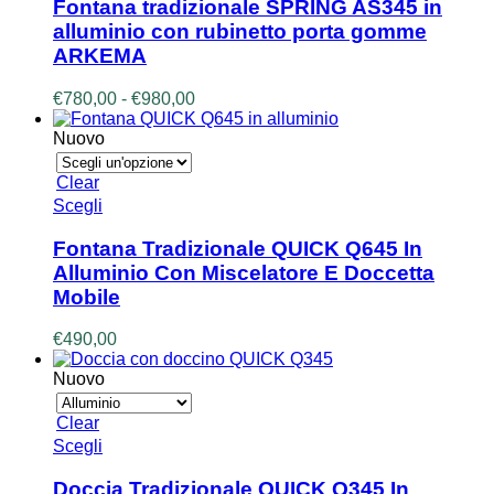
ha
Fontana tradizionale SPRING AS345 in
più
alluminio con rubinetto porta gomme
varianti.
ARKEMA
Le
opzioni
Fascia
€
780,00
-
€
980,00
possono
di
essere
prezzo:
Nuovo
scelte
da
nella
€780,00
pagina
Clear
a
del
Questo
Scegli
€980,00
prodotto
prodotto
ha
Fontana Tradizionale QUICK Q645 In
più
Alluminio Con Miscelatore E Doccetta
varianti.
Mobile
Le
opzioni
€
490,00
possono
essere
Nuovo
scelte
nella
pagina
Clear
del
Questo
Scegli
prodotto
prodotto
ha
Doccia Tradizionale QUICK Q345 In