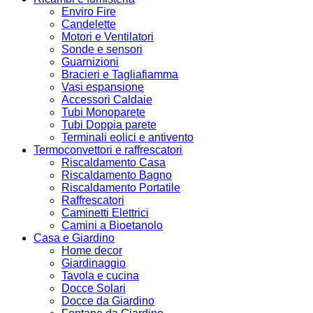
Enviro Fire
Candelette
Motori e Ventilatori
Sonde e sensori
Guarnizioni
Bracieri e Tagliafiamma
Vasi espansione
Accessori Caldaie
Tubi Monoparete
Tubi Doppia parete
Terminali eolici e antivento
Termoconvettori e raffrescatori
Riscaldamento Casa
Riscaldamento Bagno
Riscaldamento Portatile
Raffrescatori
Caminetti Elettrici
Camini a Bioetanolo
Casa e Giardino
Home decor
Giardinaggio
Tavola e cucina
Docce Solari
Docce da Giardino