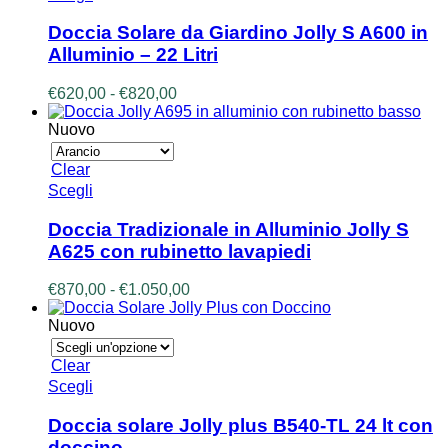
prodotto
prodotto
ha
Doccia Solare da Giardino Jolly S A600 in
più
Alluminio – 22 Litri
varianti.
Le
Fascia
€
620,00
-
€
820,00
opzioni
di
possono
prezzo:
Nuovo
essere
da
scelte
€620,00
Clear
nella
a
Questo
Scegli
pagina
€820,00
prodotto
del
ha
prodotto
Doccia Tradizionale in Alluminio Jolly S
più
A625 con rubinetto lavapiedi
varianti.
Le
Fascia
€
870,00
-
€
1.050,00
opzioni
di
possono
prezzo:
Nuovo
essere
da
scelte
€870,00
Clear
nella
a
Questo
Scegli
pagina
€1.050,00
prodotto
del
ha
prodotto
Doccia solare Jolly plus B540-TL 24 lt con
più
doccino