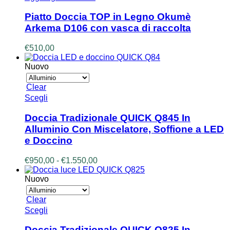
Piatto Doccia TOP in Legno Okumè
Arkema D106 con vasca di raccolta
€
510,00
Nuovo
Clear
Questo
Scegli
prodotto
ha
Doccia Tradizionale QUICK Q845 In
più
Alluminio Con Miscelatore, Soffione a LED
varianti.
e Doccino
Le
opzioni
Fascia
€
950,00
-
€
1.550,00
possono
di
essere
prezzo:
Nuovo
scelte
da
nella
€950,00
pagina
Clear
a
del
Questo
Scegli
€1.550,00
prodotto
prodotto
ha
Doccia Tradizionale QUICK Q825 In