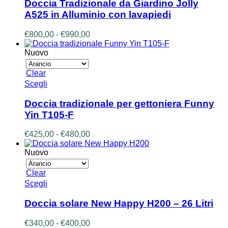
ha
Doccia Tradizionale da Giardino Jolly
più
A525 in Alluminio con lavapiedi
varianti.
Le
Fascia
€
800,00
-
€
990,00
opzioni
di
possono
prezzo:
Nuovo
essere
da
scelte
€800,00
Clear
nella
a
Questo
Scegli
pagina
€990,00
prodotto
del
ha
prodotto
Doccia tradizionale per gettoniera Funny
più
Yin T105-F
varianti.
Le
Fascia
€
425,00
-
€
480,00
opzioni
di
possono
prezzo:
Nuovo
essere
da
scelte
€425,00
Clear
nella
a
Questo
Scegli
pagina
€480,00
prodotto
del
ha
prodotto
Doccia solare New Happy H200 – 26 Litri
più
varianti.
Fascia
€
340,00
-
€
400,00