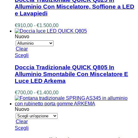
più
Alluminio Con Miscelatore, Soffione a LED
varianti.
e Lavapiedi
Le
opzioni
Fascia
€
910,00
-
€
1.500,00
possono
di
essere
prezzo:
Nuovo
scelte
da
nella
€910,00
pagina
Clear
a
del
Questo
Scegli
€1.500,00
prodotto
prodotto
ha
Doccia Tradizionale QUICK Q805 In
più
Alluminio Smontabile Con Miscelatore E
varianti.
Luce LED Arkema
Le
opzioni
Fascia
€
700,00
-
€
1.400,00
possono
di
essere
prezzo:
scelte
da
Nuovo
nella
€700,00
pagina
a
del
Clear
€1.400,00
prodotto
Questo
Scegli
prodotto