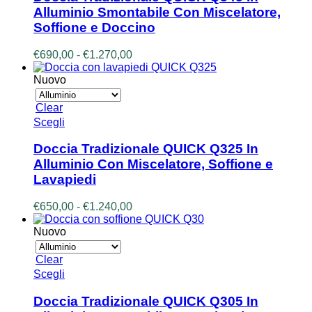
più
Alluminio Smontabile Con Miscelatore,
varianti.
Soffione e Doccino
Le
opzioni
Fascia
€
690,00
-
€
1.270,00
possono
di
essere
prezzo:
Nuovo
scelte
da
nella
€690,00
pagina
Clear
a
del
Questo
Scegli
€1.270,00
prodotto
prodotto
ha
Doccia Tradizionale QUICK Q325 In
più
Alluminio Con Miscelatore, Soffione e
varianti.
Lavapiedi
Le
opzioni
Fascia
€
650,00
-
€
1.240,00
possono
di
essere
prezzo:
Nuovo
scelte
da
nella
€650,00
pagina
Clear
a
del
Questo
Scegli
€1.240,00
prodotto
prodotto
ha
Doccia Tradizionale QUICK Q305 In
più