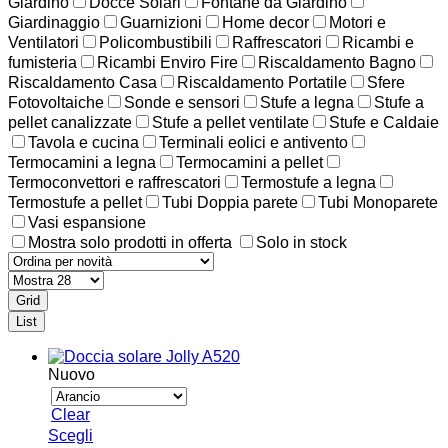
Giardino
Docce Solari
Fontane da Giardino
Giardinaggio
Guarnizioni
Home decor
Motori e
Ventilatori
Policombustibili
Raffrescatori
Ricambi e
fumisteria
Ricambi Enviro Fire
Riscaldamento Bagno
Riscaldamento Casa
Riscaldamento Portatile
Sfere
Fotovoltaiche
Sonde e sensori
Stufe a legna
Stufe a
pellet canalizzate
Stufe a pellet ventilate
Stufe e Caldaie
Tavola e cucina
Terminali eolici e antivento
Termocamini a legna
Termocamini a pellet
Termoconvettori e raffrescatori
Termostufe a legna
Termostufe a pellet
Tubi Doppia parete
Tubi Monoparete
Vasi espansione
Mostra solo prodotti in offerta
Solo in stock
Grid
List
Nuovo
Clear
Questo
Scegli