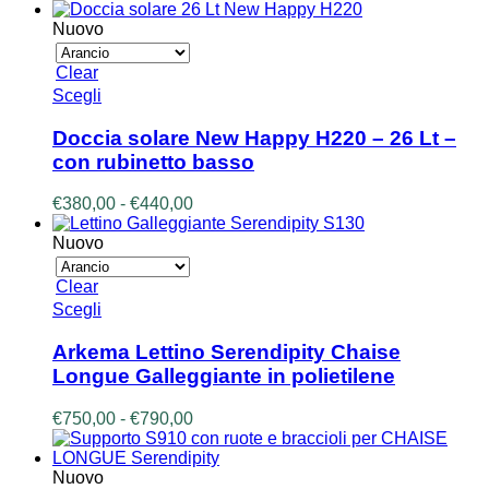
Le
di
opzioni
prezzo:
Nuovo
possono
da
essere
€340,00
Clear
scelte
a
Questo
Scegli
nella
€400,00
prodotto
pagina
ha
Doccia solare New Happy H220 – 26 Lt –
del
più
prodotto
con rubinetto basso
varianti.
Le
Fascia
€
380,00
-
€
440,00
opzioni
di
possono
prezzo:
Nuovo
essere
da
scelte
€380,00
Clear
nella
a
Questo
Scegli
pagina
€440,00
prodotto
del
ha
prodotto
Arkema Lettino Serendipity Chaise
più
Longue Galleggiante in polietilene
varianti.
Le
Fascia
€
750,00
-
€
790,00
opzioni
di
possono
prezzo:
essere
da
Nuovo
scelte