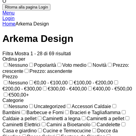
O
Ritorna alla pagina Login
Menu
Login
Home
Arkema Design
Arkema Design
Filtra
Mostra 1 - 28 di 69 risultati
Ordina per
Nessuno
Popolarità
Voto medio
Novità
Prezzo:
crescente
Prezzo: ascendente
Prezzo
Nessuno
€0,00 - €100,00
€100,00 - €200,00
€200,00 - €300,00
€300,00 - €400,00
€400,00 - €500,00
€500,00+
Categorie
Nessuno
Uncategorized
Accessori Caldaie
Bambini
Barbecue e Forni
Bracieri e Tagliafiamma
Caldaie a pellet
Caminetti a legna
Caminetti a pellet
Caminetti Elettrici
Camini a Bioetanolo
Candelette
Casa e giardino
Cucine e Termocucine
Docce da