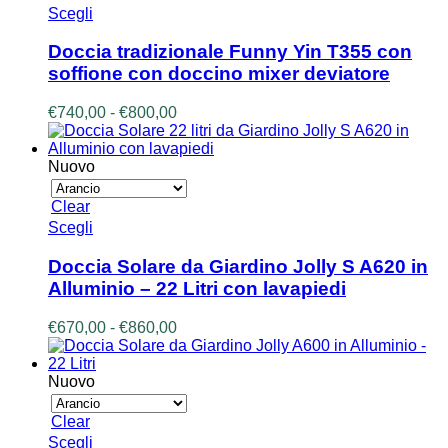
a
Questo
Scegli
pagina
€390,00
prodotto
del
ha
prodotto
Doccia tradizionale Funny Yin T355 con
più
soffione con doccino mixer deviatore
varianti.
Le
Fascia
€
740,00
-
€
800,00
opzioni
di
possono
prezzo:
essere
da
Nuovo
scelte
€740,00
nella
a
Clear
pagina
€800,00
Questo
Scegli
del
prodotto
prodotto
ha
Doccia Solare da Giardino Jolly S A620 in
più
Alluminio – 22 Litri con lavapiedi
varianti.
Le
Fascia
€
670,00
-
€
860,00
opzioni
di
possono
prezzo:
essere
da
Nuovo
scelte
€670,00
nella
a
Clear
pagina
€860,00
Questo
Scegli
del