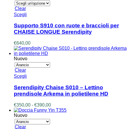
€750,00
nella
a
Clear
pagina
€790,00
Questo
Scegli
del
prodotto
prodotto
ha
Supporto S910 con ruote e braccioli per
più
CHAISE LONGUE Serendipity
varianti.
Le
€
640,00
opzioni
possono
essere
Nuovo
scelte
nella
Clear
pagina
Questo
Scegli
del
prodotto
prodotto
ha
Serendipity Chaise S010 – Lettino
più
prendisole Arkema in polietilene HD
varianti.
Le
Fascia
€
350,00
-
€
390,00
opzioni
di
possono
prezzo:
Nuovo
essere
da
scelte
€350,00
Clear
nella