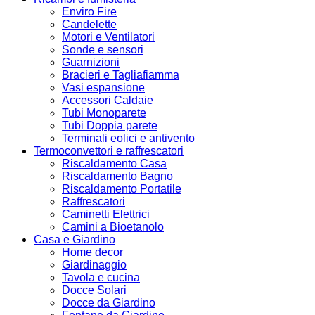
Enviro Fire
Candelette
Motori e Ventilatori
Sonde e sensori
Guarnizioni
Bracieri e Tagliafiamma
Vasi espansione
Accessori Caldaie
Tubi Monoparete
Tubi Doppia parete
Terminali eolici e antivento
Termoconvettori e raffrescatori
Riscaldamento Casa
Riscaldamento Bagno
Riscaldamento Portatile
Raffrescatori
Caminetti Elettrici
Camini a Bioetanolo
Casa e Giardino
Home decor
Giardinaggio
Tavola e cucina
Docce Solari
Docce da Giardino