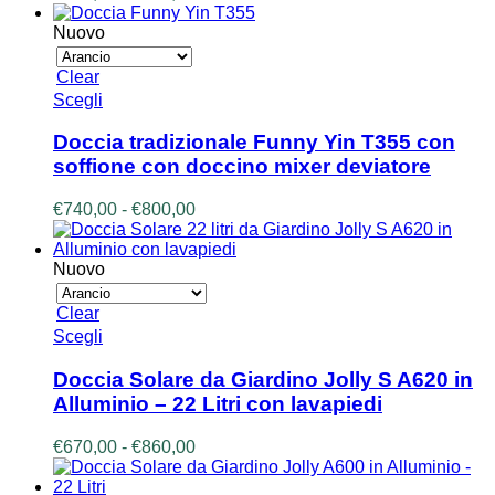
opzioni
di
possono
prezzo:
Nuovo
essere
da
scelte
€350,00
Clear
nella
a
Questo
Scegli
pagina
€390,00
prodotto
del
ha
prodotto
Doccia tradizionale Funny Yin T355 con
più
soffione con doccino mixer deviatore
varianti.
Le
Fascia
€
740,00
-
€
800,00
opzioni
di
possono
prezzo:
essere
da
Nuovo
scelte
€740,00
nella
a
Clear
pagina
€800,00
Questo
Scegli
del
prodotto
prodotto
ha
Doccia Solare da Giardino Jolly S A620 in
più
Alluminio – 22 Litri con lavapiedi
varianti.
Le
Fascia
€
670,00
-
€
860,00
opzioni
di
possono
prezzo:
essere