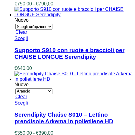
Le
Fascia
€
750,00
-
€
790,00
opzioni
di
possono
prezzo:
essere
da
Nuovo
scelte
€750,00
nella
a
Clear
pagina
€790,00
Questo
Scegli
del
prodotto
prodotto
ha
Supporto S910 con ruote e braccioli per
più
CHAISE LONGUE Serendipity
varianti.
Le
€
640,00
opzioni
possono
essere
Nuovo
scelte
nella
Clear
pagina
Questo
Scegli
del
prodotto
prodotto
ha
Serendipity Chaise S010 – Lettino
più
prendisole Arkema in polietilene HD
varianti.
Le
Fascia
€
350,00
-
€
390,00