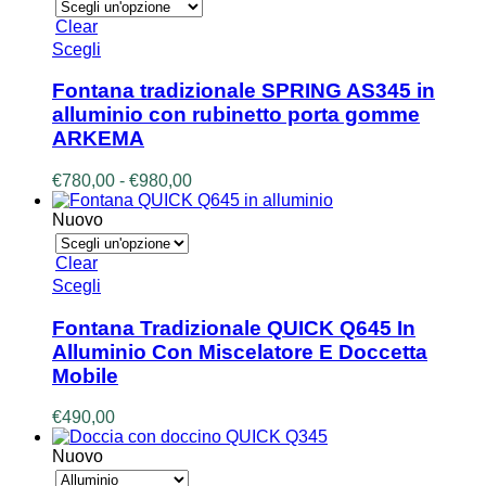
€700,00
pagina
a
del
Clear
€1.400,00
prodotto
Questo
Scegli
prodotto
ha
Fontana tradizionale SPRING AS345 in
più
alluminio con rubinetto porta gomme
varianti.
ARKEMA
Le
opzioni
Fascia
€
780,00
-
€
980,00
possono
di
essere
prezzo:
Nuovo
scelte
da
nella
€780,00
pagina
Clear
a
del
Questo
Scegli
€980,00
prodotto
prodotto
ha
Fontana Tradizionale QUICK Q645 In
più
Alluminio Con Miscelatore E Doccetta
varianti.
Mobile
Le
opzioni
€
490,00
possono
essere
Nuovo
scelte
nella