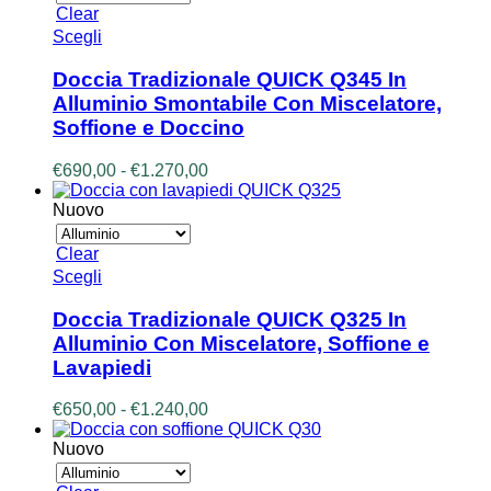
pagina
Clear
del
Questo
Scegli
prodotto
prodotto
ha
Doccia Tradizionale QUICK Q345 In
più
Alluminio Smontabile Con Miscelatore,
varianti.
Soffione e Doccino
Le
opzioni
Fascia
€
690,00
-
€
1.270,00
possono
di
essere
prezzo:
Nuovo
scelte
da
nella
€690,00
pagina
Clear
a
del
Questo
Scegli
€1.270,00
prodotto
prodotto
ha
Doccia Tradizionale QUICK Q325 In
più
Alluminio Con Miscelatore, Soffione e
varianti.
Lavapiedi
Le
opzioni
Fascia
€
650,00
-
€
1.240,00
possono
di
essere
prezzo:
Nuovo
scelte
da
nella
€650,00