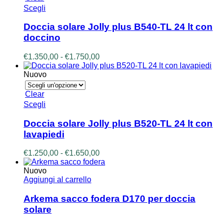
a
Questo
Scegli
pagina
€1.050,00
prodotto
del
ha
prodotto
Doccia solare Jolly plus B540-TL 24 lt con
più
doccino
varianti.
Le
Fascia
€
1.350,00
-
€
1.750,00
opzioni
di
possono
prezzo:
Nuovo
essere
da
scelte
€1.350,00
Clear
nella
a
Questo
Scegli
pagina
€1.750,00
prodotto
del
ha
prodotto
Doccia solare Jolly plus B520-TL 24 lt con
più
lavapiedi
varianti.
Le
Fascia
€
1.250,00
-
€
1.650,00
opzioni
di
possono
prezzo:
Nuovo
essere
da
Aggiungi al carrello
scelte
€1.250,00
nella
a
Arkema sacco fodera D170 per doccia
pagina
€1.650,00
solare
del
prodotto