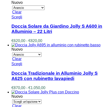
da
Nuovo
scelte
€670,00
nella
a
Clear
pagina
€860,00
Questo
Scegli
del
prodotto
prodotto
ha
Doccia Solare da Giardino Jolly S A600 in
più
Alluminio – 22 Litri
varianti.
Le
Fascia
€
620,00
-
€
820,00
opzioni
di
possono
prezzo:
Nuovo
essere
da
scelte
€620,00
Clear
nella
a
Questo
Scegli
pagina
€820,00
prodotto
del
ha
prodotto
Doccia Tradizionale in Alluminio Jolly S
più
A625 con rubinetto lavapiedi
varianti.
Le
Fascia
€
870,00
-
€
1.050,00
opzioni
di
possono
prezzo:
Nuovo
essere
da
scelte
€870,00
Clear
nella