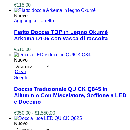
€
115,00
Nuovo
Aggiungi al carrello
Piatto Doccia TOP in Legno Okumè
Arkema D106 con vasca di raccolta
€
510,00
Nuovo
Clear
Questo
Scegli
prodotto
ha
Doccia Tradizionale QUICK Q845 In
più
Alluminio Con Miscelatore, Soffione a LED
varianti.
e Doccino
Le
opzioni
Fascia
€
950,00
-
€
1.550,00
possono
di
essere
prezzo:
Nuovo
scelte
da
nella