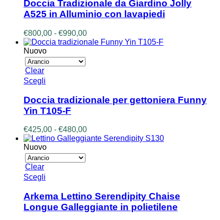
ha
Doccia Tradizionale da Giardino Jolly
più
A525 in Alluminio con lavapiedi
varianti.
Le
Fascia
€
800,00
-
€
990,00
opzioni
di
possono
prezzo:
Nuovo
essere
da
scelte
€800,00
Clear
nella
a
Questo
Scegli
pagina
€990,00
prodotto
del
ha
prodotto
Doccia tradizionale per gettoniera Funny
più
Yin T105-F
varianti.
Le
Fascia
€
425,00
-
€
480,00
opzioni
di
possono
prezzo:
Nuovo
essere
da
scelte
€425,00
Clear
nella
a
Questo
Scegli
pagina
€480,00
prodotto
del
ha
prodotto
Arkema Lettino Serendipity Chaise
più
Longue Galleggiante in polietilene
varianti.