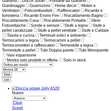
Giardino
Docce Solari
Fontane da Giardino
Giardinaggio
Guarnizioni
Home decor
Motori e
Ventilatori
Policombustibili
Raffrescatori
Ricambi e
fumisteria
Ricambi Enviro Fire
Riscaldamento Bagno
Riscaldamento Casa
Riscaldamento Portatile
Sfere
Fotovoltaiche
Sonde e sensori
Stufe a legna
Stufe a
pellet canalizzate
Stufe a pellet ventilate
Stufe e Caldaie
Tavola e cucina
Terminali eolici e antivento
Termocamini a legna
Termocamini a pellet
Termoconvettori e raffrescatori
Termostufe a legna
Termostufe a pellet
Tubi Doppia parete
Tubi Monoparete
Vasi espansione
Mostra solo prodotti in offerta
Solo in stock
Grid
List
Nuovo
Clear
Questo
Scegli