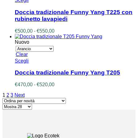
Scegli
€1.160,00
prodotto
prodotto
ha
Doccia tradizionale Funny Yang T225 con
più
rubinetto lavapiedi
varianti.
Le
Fascia
€
500,00
-
€
550,00
opzioni
di
possono
prezzo:
Nuovo
essere
da
scelte
€500,00
Clear
nella
a
Questo
Scegli
pagina
€550,00
prodotto
del
ha
prodotto
Doccia tradizionale Funny Yang T205
più
varianti.
Fascia
€
470,00
-
€
520,00
Le
di
opzioni
1
2
3
Next
prezzo:
possono
da
essere
€470,00
scelte
a
nella
€520,00
pagina
del
prodotto