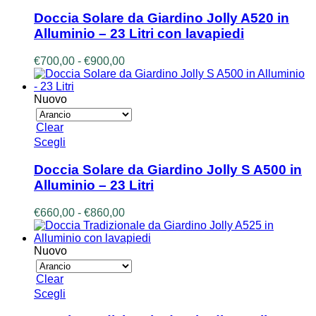
prodotto
ha
Doccia Solare da Giardino Jolly A520 in
più
Alluminio – 23 Litri con lavapiedi
varianti.
Le
Fascia
€
700,00
-
€
900,00
opzioni
di
possono
prezzo:
essere
da
Nuovo
scelte
€700,00
nella
a
Clear
pagina
€900,00
Questo
Scegli
del
prodotto
prodotto
ha
Doccia Solare da Giardino Jolly S A500 in
più
Alluminio – 23 Litri
varianti.
Le
Fascia
€
660,00
-
€
860,00
opzioni
di
possono
prezzo:
essere
da
Nuovo
scelte
€660,00
nella
a
Clear
pagina
€860,00
Questo
Scegli
del
prodotto
prodotto