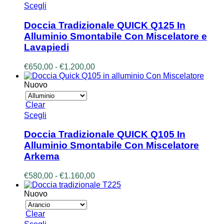
a
del
Questo
Scegli
€1.270,00
prodotto
prodotto
ha
Doccia Tradizionale QUICK Q125 In
più
Alluminio Smontabile Con Miscelatore e
varianti.
Lavapiedi
Le
opzioni
Fascia
€
650,00
-
€
1.200,00
possono
di
essere
prezzo:
Nuovo
scelte
da
nella
€650,00
pagina
Clear
a
del
Questo
Scegli
€1.200,00
prodotto
prodotto
ha
Doccia Tradizionale QUICK Q105 In
più
Alluminio Smontabile Con Miscelatore
varianti.
Arkema
Le
opzioni
Fascia
€
580,00
-
€
1.160,00
possono
di
essere
prezzo:
Nuovo
scelte
da
nella
€580,00
pagina
Clear
a
del
Questo