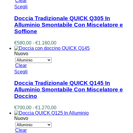
pagina
Clear
a
del
Questo
Scegli
€1.240,00
prodotto
prodotto
ha
Doccia Tradizionale QUICK Q305 In
più
Alluminio Smontabile Con Miscelatore e
varianti.
Soffione
Le
opzioni
Fascia
€
580,00
-
€
1.160,00
possono
di
essere
prezzo:
Nuovo
scelte
da
nella
€580,00
pagina
Clear
a
del
Questo
Scegli
€1.160,00
prodotto
prodotto
ha
Doccia Tradizionale QUICK Q145 In
più
Alluminio Smontabile Con Miscelatore e
varianti.
Doccino
Le
opzioni
Fascia
€
700,00
-
€
1.270,00
possono
di
essere
prezzo:
Nuovo
scelte
da
nella
€700,00
pagina
Clear