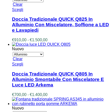
€950,00
pagina
Clear
a
del
Questo
Scegli
€1.550,00
prodotto
prodotto
ha
Doccia Tradizionale QUICK Q825 In
più
Alluminio Con Miscelatore, Soffione a LED
varianti.
e Lavapiedi
Le
opzioni
Fascia
€
910,00
-
€
1.500,00
possono
di
essere
prezzo:
Nuovo
scelte
da
nella
€910,00
pagina
Clear
a
del
Questo
Scegli
€1.500,00
prodotto
prodotto
ha
Doccia Tradizionale QUICK Q805 In
più
Alluminio Smontabile Con Miscelatore E
varianti.
Luce LED Arkema
Le
opzioni
Fascia
€
700,00
-
€
1.400,00
possono
di
essere
prezzo:
scelte
da
Nuovo
nella