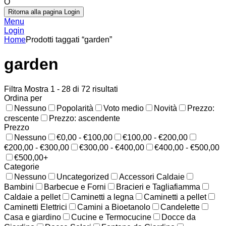
O
Ritorna alla pagina Login
Menu
Login
Home
Prodotti taggati “garden”
garden
Filtra
Mostra 1 - 28 di 72 risultati
Ordina per
Nessuno
Popolarità
Voto medio
Novità
Prezzo:
crescente
Prezzo: ascendente
Prezzo
Nessuno
€0,00 - €100,00
€100,00 - €200,00
€200,00 - €300,00
€300,00 - €400,00
€400,00 - €500,00
€500,00+
Categorie
Nessuno
Uncategorized
Accessori Caldaie
Bambini
Barbecue e Forni
Bracieri e Tagliafiamma
Caldaie a pellet
Caminetti a legna
Caminetti a pellet
Caminetti Elettrici
Camini a Bioetanolo
Candelette
Casa e giardino
Cucine e Termocucine
Docce da