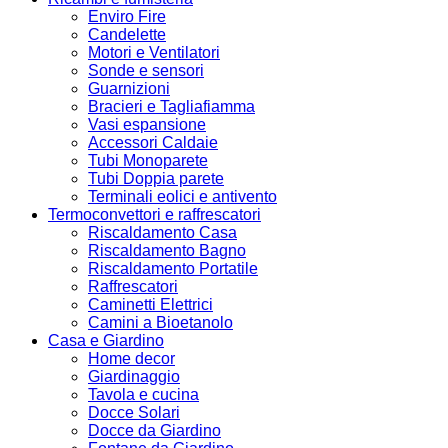
Enviro Fire
Candelette
Motori e Ventilatori
Sonde e sensori
Guarnizioni
Bracieri e Tagliafiamma
Vasi espansione
Accessori Caldaie
Tubi Monoparete
Tubi Doppia parete
Terminali eolici e antivento
Termoconvettori e raffrescatori
Riscaldamento Casa
Riscaldamento Bagno
Riscaldamento Portatile
Raffrescatori
Caminetti Elettrici
Camini a Bioetanolo
Casa e Giardino
Home decor
Giardinaggio
Tavola e cucina
Docce Solari
Docce da Giardino