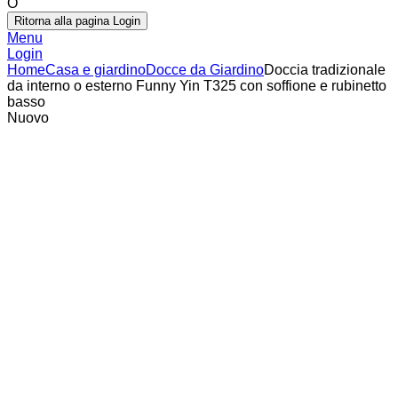
O
Ritorna alla pagina Login
Menu
Login
Home
Casa e giardino
Docce da Giardino
Doccia tradizionale
da interno o esterno Funny Yin T325 con soffione e rubinetto
basso
Nuovo