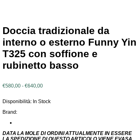
Doccia tradizionale da
interno o esterno Funny Yin
T325 con soffione e
rubinetto basso
Fascia
€
580,00
-
€
640,00
di
prezzo:
Disponibilità:
In Stock
da
€580,00
Brand:
a
€640,00
DATA LA MOLE DI ORDINI ATTUALMENTE IN ESSERE
LA SPEDIZIONE DI QUESTO ARTICOLO VIENE EVASA