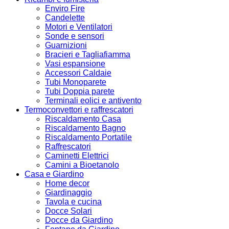
Enviro Fire
Candelette
Motori e Ventilatori
Sonde e sensori
Guarnizioni
Bracieri e Tagliafiamma
Vasi espansione
Accessori Caldaie
Tubi Monoparete
Tubi Doppia parete
Terminali eolici e antivento
Termoconvettori e raffrescatori
Riscaldamento Casa
Riscaldamento Bagno
Riscaldamento Portatile
Raffrescatori
Caminetti Elettrici
Camini a Bioetanolo
Casa e Giardino
Home decor
Giardinaggio
Tavola e cucina
Docce Solari
Docce da Giardino