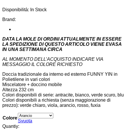
di
prezzo:
Disponibilità:
In Stock
da
€580,00
Brand:
a
€640,00
DATA LA MOLE DI ORDINI ATTUALMENTE IN ESSERE
LA SPEDIZIONE DI QUESTO ARTICOLO VIENE EVASA
IN UNA SETTIMANA CIRCA
AL MOMENTO DELL’ACQUISTO INDICARE VIA
MESSAGGIO IL COLORE RICHIESTO
Doccia tradizionale da interno ed esterno FUNNY YIN in
Polietilene in vari colori
Miscelatore + doccino mobile
Altezza 232 cm
Colori disponibili di serie: antracite, bianco, verde scuro, blu
Colori disponibili a richiesta (senza maggiorazione di
prezzo): verde chiaro, viola, arancio, rosso, fuxia
Colore
Svuota
Quantiy: