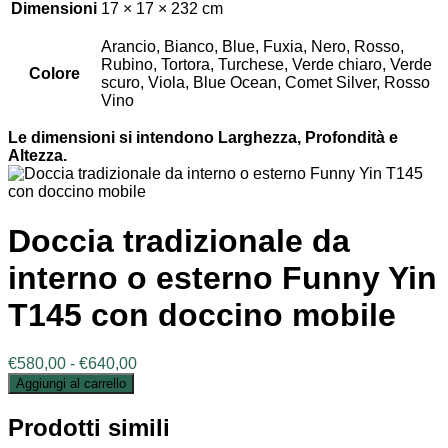
Dimensioni
17 × 17 × 232 cm
Arancio, Bianco, Blue, Fuxia, Nero, Rosso,
Rubino, Tortora, Turchese, Verde chiaro, Verde
Colore
scuro, Viola, Blue Ocean, Comet Silver, Rosso
Vino
Le dimensioni si intendono Larghezza, Profondità e
Altezza.
Doccia tradizionale da
interno o esterno Funny Yin
T145 con doccino mobile
Fascia
€
580,00
-
€
640,00
di
Aggiungi al carrello
prezzo:
da
Prodotti simili
€580,00