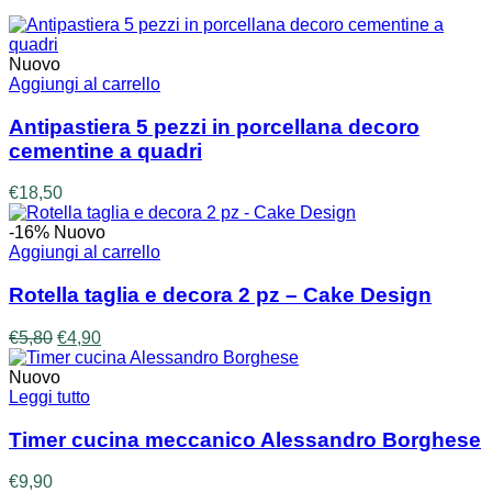
a
€640,00
Nuovo
Aggiungi al carrello
Antipastiera 5 pezzi in porcellana decoro
cementine a quadri
€
18,50
-16%
Nuovo
Aggiungi al carrello
Rotella taglia e decora 2 pz – Cake Design
Il
Il
€
5,80
€
4,90
prezzo
prezzo
originale
attuale
Nuovo
era:
è:
Leggi tutto
€5,80.
€4,90.
Timer cucina meccanico Alessandro Borghese
€
9,90