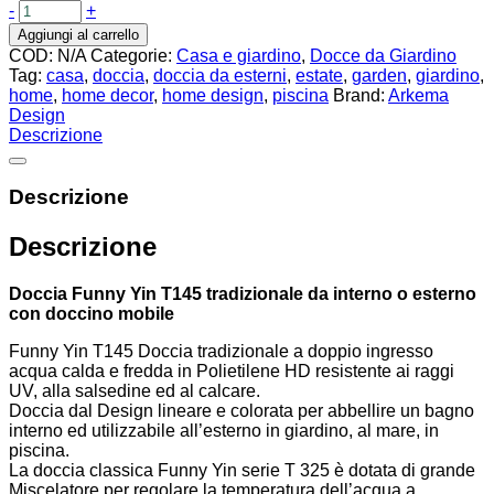
-
+
Aggiungi al carrello
COD:
N/A
Categorie:
Casa e giardino
,
Docce da Giardino
Tag:
casa
,
doccia
,
doccia da esterni
,
estate
,
garden
,
giardino
,
home
,
home decor
,
home design
,
piscina
Brand:
Arkema
Design
Descrizione
Descrizione
Descrizione
Doccia Funny Yin T145 tradizionale da interno o esterno
con doccino mobile
Funny Yin T145 Doccia tradizionale a doppio ingresso
acqua calda e fredda in Polietilene HD resistente ai raggi
UV, alla salsedine ed al calcare.
Doccia dal Design lineare e colorata per abbellire un bagno
interno ed utilizzabile all’esterno in giardino, al mare, in
piscina.
La doccia classica Funny Yin serie T 325 è dotata di grande
Miscelatore per regolare la temperatura dell’acqua a