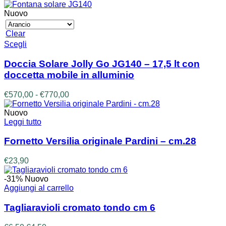
Nuovo
Clear
Questo
Scegli
prodotto
ha
Doccia Solare Jolly Go JG140 – 17,5 lt con
più
doccetta mobile in alluminio
varianti.
Le
Fascia
€
570,00
-
€
770,00
opzioni
di
possono
prezzo:
Nuovo
essere
da
Leggi tutto
scelte
€570,00
nella
a
Fornetto Versilia originale Pardini – cm.28
pagina
€770,00
del
€
23,90
prodotto
-31%
Nuovo
Aggiungi al carrello
Tagliaravioli cromato tondo cm 6