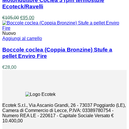
Motoriduttore Coclea 3 rpm termostufe
Ecoteck/Ravelli
Il
Il
€
105,00
€
95,00
prezzo
prezzo
originale
attuale
era:
è:
Nuovo
€105,00.
€95,00.
Aggiungi al carrello
Boccole coclea (Coppia Bronzine) Stufe a
pellet Enviro Fire
€
28,00
Ecotek S.r.l., Via Ascanio Grandi, 26 - 73037 Poggiardo (LE),
Camera di Commercio di Lecce, P.IVA: 03389780754 -
Numero REA LE - 220617 - Capitale Sociale Versato €
10.400,00