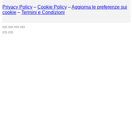
Privacy Policy
–
Cookie Policy
–
Aggiorna le preferenze sui
cookie
–
Termini e Condizioni