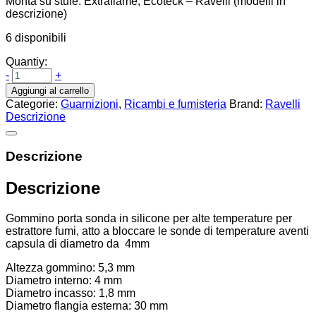
Monta su stufe: Extraflame, Ecoteck – Ravelli (modelli in
descrizione)
6 disponibili
Quantiy:
-
+
Aggiungi al carrello
Categorie:
Guarnizioni
,
Ricambi e fumisteria
Brand:
Ravelli
Descrizione
Descrizione
Descrizione
Gommino porta sonda in silicone per alte temperature per
estrattore fumi, atto a bloccare le sonde di temperature aventi
capsula di diametro da 4mm
Altezza gommino: 5,3 mm
Diametro interno: 4 mm
Diametro incasso: 1,8 mm
Diametro flangia esterna: 30 mm