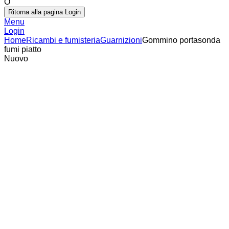
O
Ritorna alla pagina Login
Menu
Login
Home
Ricambi e fumisteria
Guarnizioni
Gommino portasonda
fumi piatto
Nuovo