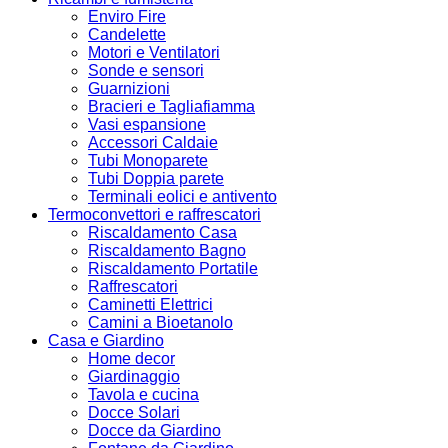
Enviro Fire
Candelette
Motori e Ventilatori
Sonde e sensori
Guarnizioni
Bracieri e Tagliafiamma
Vasi espansione
Accessori Caldaie
Tubi Monoparete
Tubi Doppia parete
Terminali eolici e antivento
Termoconvettori e raffrescatori
Riscaldamento Casa
Riscaldamento Bagno
Riscaldamento Portatile
Raffrescatori
Caminetti Elettrici
Camini a Bioetanolo
Casa e Giardino
Home decor
Giardinaggio
Tavola e cucina
Docce Solari
Docce da Giardino