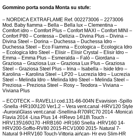
Gommino porta sonda Monta su stufe:
– NORDICA EXTRAFLAME Ref. 002273006 – 2273006
Mod. Baby fiamma – Bella – Bella lux – Clementina –
Comfort idro – Comfort Plus – Confort MAXI – Confort MINI –
Confort P80 – Contessa – Delizia – Divina Plus – Divina –
Divina Steel – Dorina – Duchessa – Duchessa Idro –
Duchessa Steel – Eco Fiamma – Ecologica – Ecologica Idro
– Ecologica Idro Steel – Elisir – Elisir Crystal – Elisir Idro –
Emma – Emma Plus – Esmeralda – Falò – Giordana –
Graziosa – Graziosa Lux – Graziosa Lux Plus – Graziosa
Steel – Graziosa Steel Plus – Irina – Isabella – Iside Idro –
Karolina – Karolina Steel – LP20 – Lucrezia Idro – Lucrezia
Steel – Melinda Idro – Melinda Idro Steel – Melinda Steel –
Preziosa – Preziosa Steel – Rosy – Teodora – Viviana –
Viviana Plus
– ECOTECK – RAVELLI cod.131-66-004N Evavision -Spillo
-Snella -HR100\120 Ver1.2 – Vera vent.canal -HRV120 Style
-Aurora\Glass vent.canal -Snellina-R70\RC70 2014 -Monica\
Flavia 2014 -Lisa Plus 14 -HRevo 14\18\ Touch -
HRV135\160\170 -HRB160 -HR160 Snella -HRV160 14-
HRV200-Soffio-RV80 2015-RCV1000 2015- Natural 7-
Natural 9-HRV160 Touch-Vittoria air\can- Hr evo Slim-HR