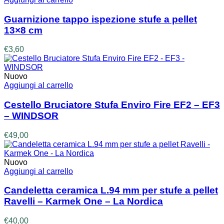
€103,00.
€90,00.
Guarnizione tappo ispezione stufe a pellet
13×8 cm
€
3,60
Nuovo
Aggiungi al carrello
Cestello Bruciatore Stufa Enviro Fire EF2 – EF3
– WINDSOR
€
49,00
Nuovo
Aggiungi al carrello
Candeletta ceramica L.94 mm per stufe a pellet
Ravelli – Karmek One – La Nordica
€
40,00