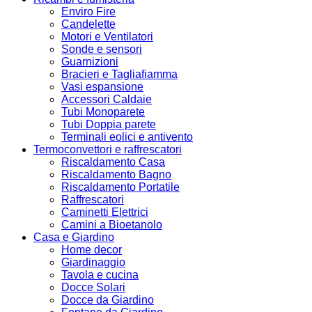
Enviro Fire
Candelette
Motori e Ventilatori
Sonde e sensori
Guarnizioni
Bracieri e Tagliafiamma
Vasi espansione
Accessori Caldaie
Tubi Monoparete
Tubi Doppia parete
Terminali eolici e antivento
Termoconvettori e raffrescatori
Riscaldamento Casa
Riscaldamento Bagno
Riscaldamento Portatile
Raffrescatori
Caminetti Elettrici
Camini a Bioetanolo
Casa e Giardino
Home decor
Giardinaggio
Tavola e cucina
Docce Solari
Docce da Giardino