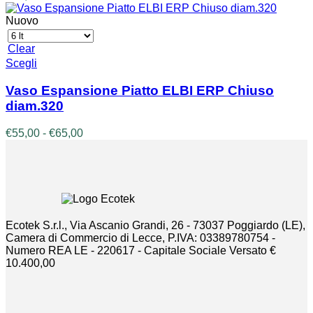
Nuovo
Clear
Questo
Scegli
prodotto
ha
Vaso Espansione Piatto ELBI ERP Chiuso
più
diam.320
varianti.
Le
Fascia
€
55,00
-
€
65,00
opzioni
di
possono
prezzo:
essere
da
scelte
€55,00
nella
a
pagina
€65,00
del
Ecotek S.r.l., Via Ascanio Grandi, 26 - 73037 Poggiardo (LE),
prodotto
Camera di Commercio di Lecce, P.IVA: 03389780754 -
Numero REA LE - 220617 - Capitale Sociale Versato €
10.400,00