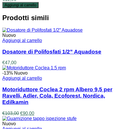
Aggiungi al carrello
Prodotti simili
Nuovo
Aggiungi al carrello
Dosatore di Polifosfati 1/2” Aquadose
€
47,00
-13%
Nuovo
Aggiungi al carrello
Motoriduttore Coclea 2 rpm Albero 9,5 per
Ravelli, Adler, Cola, Ecoforest, Nordica,
Edilkamin
Il
Il
€
103,00
€
90,00
prezzo
prezzo
originale
attuale
Nuovo
era:
è:
Aggiungi al carrello