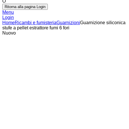
O
Ritorna alla pagina Login
Menu
Login
Home
Ricambi e fumisteria
Guarnizioni
Guarnizione siliconica
stufe a pellet estrattore fumi 6 fori
Nuovo