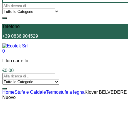
Telefono
+39 0836 904529
0
Il tuo carrello
€
0,00
Home
Stufe e Caldaie
Termostufe a legna
Klover BELVEDERE
Nuovo