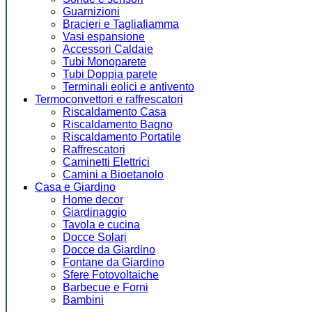
Guarnizioni
Bracieri e Tagliafiamma
Vasi espansione
Accessori Caldaie
Tubi Monoparete
Tubi Doppia parete
Terminali eolici e antivento
Termoconvettori e raffrescatori
Riscaldamento Casa
Riscaldamento Bagno
Riscaldamento Portatile
Raffrescatori
Caminetti Elettrici
Camini a Bioetanolo
Casa e Giardino
Home decor
Giardinaggio
Tavola e cucina
Docce Solari
Docce da Giardino
Fontane da Giardino
Sfere Fotovoltaiche
Barbecue e Forni
Bambini