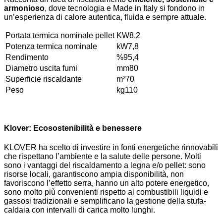
armonioso
, dove tecnologia e Made in Italy si fondono in
un’esperienza di calore autentica, fluida e sempre attuale.
Portata termica nominale pellet
KW
8,2
Potenza termica nominale
kW
7,8
Rendimento
%
95,4
Diametro uscita fumi
mm
80
Superficie riscaldante
m²
70
Peso
kg
110
Klover: Ecosostenibilità e benessere
KLOVER ha scelto di investire in fonti energetiche rinnovabili
che rispettano l’ambiente e la salute delle persone. Molti
sono i vantaggi del riscaldamento a legna e/o pellet: sono
risorse locali, garantiscono ampia disponibilità, non
favoriscono l’effetto serra, hanno un alto potere energetico,
sono molto più convenienti rispetto ai combustibili liquidi e
gassosi tradizionali e semplificano la gestione della stufa-
caldaia con intervalli di carica molto lunghi.