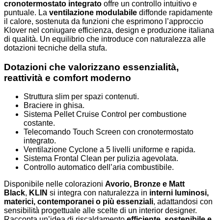
cronotermostato integrato
offre un controllo intuitivo e
puntuale. La
ventilazione modulabile
diffonde rapidamente
il calore, sostenuta da funzioni che esprimono l’approccio
Klover nel coniugare efficienza, design e produzione italiana
di qualità. Un equilibrio che introduce con naturalezza alle
dotazioni tecniche della stufa.
Dotazioni che valorizzano essenzialità,
reattività e comfort moderno
Struttura slim per spazi contenuti.
Braciere in ghisa.
Sistema Pellet Cruise Control per combustione
costante.
Telecomando Touch Screen con cronotermostato
integrato.
Ventilazione Cyclone a 5 livelli uniforme e rapida.
Sistema Frontal Clean per pulizia agevolata.
Controllo automatico dell’aria combustibile.
Disponibile nelle colorazioni
Avorio, Bronze e Matt
Black
,
KLIN
si integra con naturalezza in
interni luminosi,
materici, contemporanei o più essenziali
, adattandosi con
sensibilità progettuale alle scelte di un interior designer.
Racconta un’idea di riscaldamento
efficiente, sostenibile e