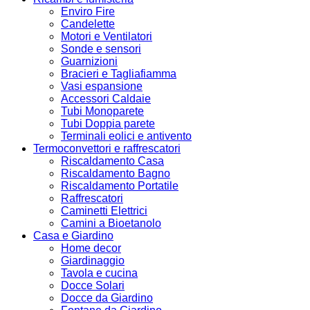
Enviro Fire
Candelette
Motori e Ventilatori
Sonde e sensori
Guarnizioni
Bracieri e Tagliafiamma
Vasi espansione
Accessori Caldaie
Tubi Monoparete
Tubi Doppia parete
Terminali eolici e antivento
Termoconvettori e raffrescatori
Riscaldamento Casa
Riscaldamento Bagno
Riscaldamento Portatile
Raffrescatori
Caminetti Elettrici
Camini a Bioetanolo
Casa e Giardino
Home decor
Giardinaggio
Tavola e cucina
Docce Solari
Docce da Giardino