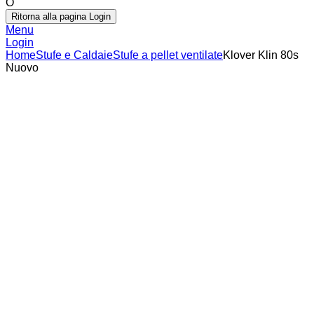
O
Ritorna alla pagina Login
Menu
Login
Home
Stufe e Caldaie
Stufe a pellet ventilate
Klover Klin 80s
Nuovo