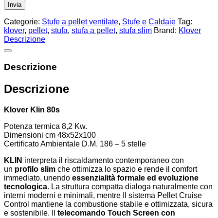
Categorie:
Stufe a pellet ventilate
,
Stufe e Caldaie
Tag:
klover
,
pellet
,
stufa
,
stufa a pellet
,
stufa slim
Brand:
Klover
Descrizione
Descrizione
Descrizione
Klover Klin 80s
Potenza termica 8,2 Kw.
Dimensioni cm 48x52x100
Certificato Ambientale D.M. 186 – 5 stelle
KLIN
interpreta il riscaldamento contemporaneo con
un
profilo slim
che ottimizza lo spazio e rende il comfort
immediato, unendo
essenzialità formale ed evoluzione
tecnologica
. La struttura compatta dialoga naturalmente con
interni moderni e minimali, mentre Il sistema Pellet Cruise
Control mantiene la combustione stabile e ottimizzata, sicura
e sostenibile. Il
telecomando Touch Screen con