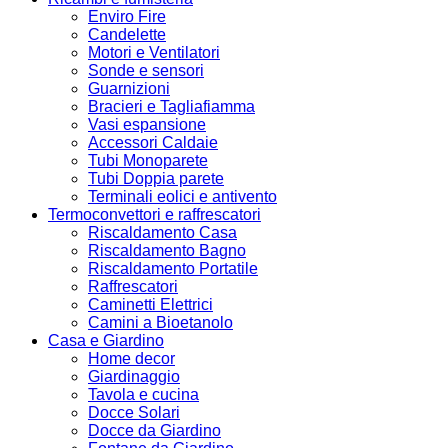
Enviro Fire
Candelette
Motori e Ventilatori
Sonde e sensori
Guarnizioni
Bracieri e Tagliafiamma
Vasi espansione
Accessori Caldaie
Tubi Monoparete
Tubi Doppia parete
Terminali eolici e antivento
Termoconvettori e raffrescatori
Riscaldamento Casa
Riscaldamento Bagno
Riscaldamento Portatile
Raffrescatori
Caminetti Elettrici
Camini a Bioetanolo
Casa e Giardino
Home decor
Giardinaggio
Tavola e cucina
Docce Solari
Docce da Giardino