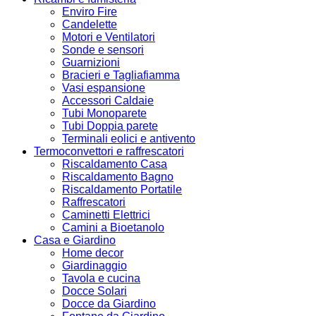
Enviro Fire
Candelette
Motori e Ventilatori
Sonde e sensori
Guarnizioni
Bracieri e Tagliafiamma
Vasi espansione
Accessori Caldaie
Tubi Monoparete
Tubi Doppia parete
Terminali eolici e antivento
Termoconvettori e raffrescatori
Riscaldamento Casa
Riscaldamento Bagno
Riscaldamento Portatile
Raffrescatori
Caminetti Elettrici
Camini a Bioetanolo
Casa e Giardino
Home decor
Giardinaggio
Tavola e cucina
Docce Solari
Docce da Giardino