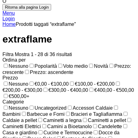
O
Ritorna alla pagina Login
Menu
Login
Home
Prodotti taggati “extraflame”
extraflame
Filtra
Mostra 1 - 28 di 36 risultati
Ordina per
Nessuno
Popolarità
Voto medio
Novità
Prezzo:
crescente
Prezzo: ascendente
Prezzo
Nessuno
€0,00 - €100,00
€100,00 - €200,00
€200,00 - €300,00
€300,00 - €400,00
€400,00 - €500,00
€500,00+
Categorie
Nessuno
Uncategorized
Accessori Caldaie
Bambini
Barbecue e Forni
Bracieri e Tagliafiamma
Caldaie a pellet
Caminetti a legna
Caminetti a pellet
Caminetti Elettrici
Camini a Bioetanolo
Candelette
Casa e giardino
Cucine e Termocucine
Docce da