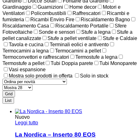
Giardino
Docce Solari
Fontane da Giardino
Giardinaggio
Guarnizioni
Home decor
Motori e
Ventilatori
Policombustibili
Raffrescatori
Ricambi e
fumisteria
Ricambi Enviro Fire
Riscaldamento Bagno
Riscaldamento Casa
Riscaldamento Portatile
Sfere
Fotovoltaiche
Sonde e sensori
Stufe a legna
Stufe a
pellet canalizzate
Stufe a pellet ventilate
Stufe e Caldaie
Tavola e cucina
Terminali eolici e antivento
Termocamini a legna
Termocamini a pellet
Termoconvettori e raffrescatori
Termostufe a legna
Termostufe a pellet
Tubi Doppia parete
Tubi Monoparete
Vasi espansione
Mostra solo prodotti in offerta
Solo in stock
Grid
List
Nuovo
Leggi tutto
La Nordica – Inserto 80 EOS