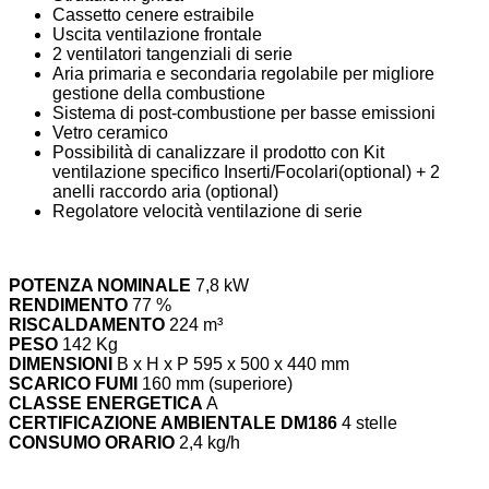
Cassetto cenere estraibile
Uscita ventilazione frontale
2 ventilatori tangenziali di serie
Aria primaria e secondaria regolabile per migliore
gestione della combustione
Sistema di post-combustione per basse emissioni
Vetro ceramico
Possibilità di canalizzare il prodotto con Kit
ventilazione specifico Inserti/Focolari(optional) + 2
anelli raccordo aria (optional)
Regolatore velocità ventilazione di serie
POTENZA NOMINALE
7,8 kW
RENDIMENTO
77 %
RISCALDAMENTO
224 m³
PESO
142 Kg
DIMENSIONI
B x H x P 595 x 500 x 440 mm
SCARICO FUMI
160 mm (superiore)
CLASSE ENERGETICA
A
CERTIFICAZIONE AMBIENTALE DM186
4 stelle
CONSUMO ORARIO
2,4 kg/h