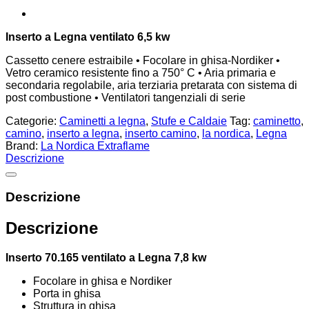
Inserto a Legna ventilato 6,5 kw
Cassetto cenere estraibile • Focolare in ghisa-Nordiker •
Vetro ceramico resistente fino a 750° C • Aria primaria e
secondaria regolabile, aria terziaria pretarata con sistema di
post combustione • Ventilatori tangenziali di serie
Categorie:
Caminetti a legna
,
Stufe e Caldaie
Tag:
caminetto
,
camino
,
inserto a legna
,
inserto camino
,
la nordica
,
Legna
Brand:
La Nordica Extraflame
Descrizione
Descrizione
Descrizione
Inserto 70.165 ventilato a Legna 7,8 kw
Focolare in ghisa e Nordiker
Porta in ghisa
Struttura in ghisa