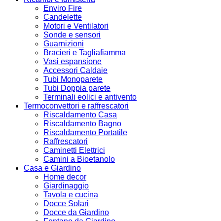
Enviro Fire
Candelette
Motori e Ventilatori
Sonde e sensori
Guarnizioni
Bracieri e Tagliafiamma
Vasi espansione
Accessori Caldaie
Tubi Monoparete
Tubi Doppia parete
Terminali eolici e antivento
Termoconvettori e raffrescatori
Riscaldamento Casa
Riscaldamento Bagno
Riscaldamento Portatile
Raffrescatori
Caminetti Elettrici
Camini a Bioetanolo
Casa e Giardino
Home decor
Giardinaggio
Tavola e cucina
Docce Solari
Docce da Giardino