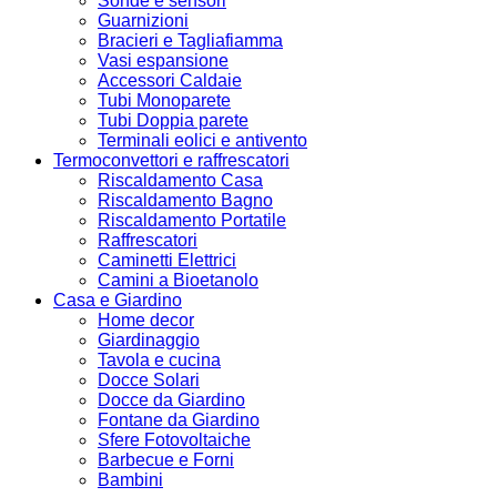
Sonde e sensori
Guarnizioni
Bracieri e Tagliafiamma
Vasi espansione
Accessori Caldaie
Tubi Monoparete
Tubi Doppia parete
Terminali eolici e antivento
Termoconvettori e raffrescatori
Riscaldamento Casa
Riscaldamento Bagno
Riscaldamento Portatile
Raffrescatori
Caminetti Elettrici
Camini a Bioetanolo
Casa e Giardino
Home decor
Giardinaggio
Tavola e cucina
Docce Solari
Docce da Giardino
Fontane da Giardino
Sfere Fotovoltaiche
Barbecue e Forni
Bambini