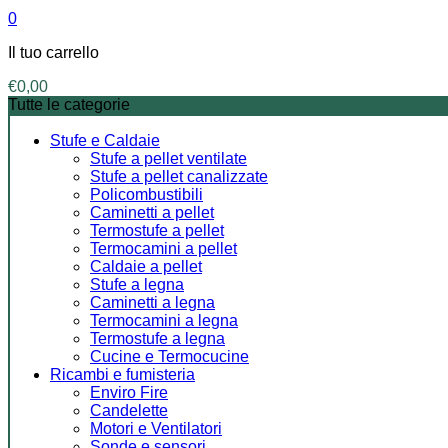
0
Il tuo carrello
€
0,00
Tutte le categorie
Stufe e Caldaie
Stufe a pellet ventilate
Stufe a pellet canalizzate
Policombustibili
Caminetti a pellet
Termostufe a pellet
Termocamini a pellet
Caldaie a pellet
Stufe a legna
Caminetti a legna
Termocamini a legna
Termostufe a legna
Cucine e Termocucine
Ricambi e fumisteria
Enviro Fire
Candelette
Motori e Ventilatori
Sonde e sensori