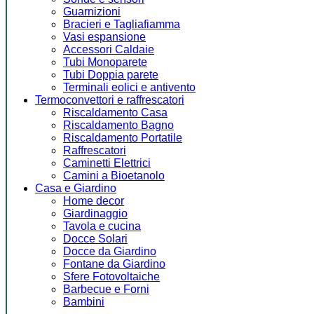
Guarnizioni
Bracieri e Tagliafiamma
Vasi espansione
Accessori Caldaie
Tubi Monoparete
Tubi Doppia parete
Terminali eolici e antivento
Termoconvettori e raffrescatori
Riscaldamento Casa
Riscaldamento Bagno
Riscaldamento Portatile
Raffrescatori
Caminetti Elettrici
Camini a Bioetanolo
Casa e Giardino
Home decor
Giardinaggio
Tavola e cucina
Docce Solari
Docce da Giardino
Fontane da Giardino
Sfere Fotovoltaiche
Barbecue e Forni
Bambini