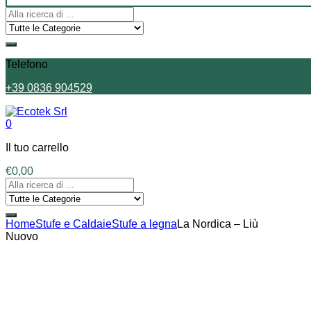
Telefono
+39 0836 904529
0
Il tuo carrello
€
0,00
Home
Stufe e Caldaie
Stufe a legna
La Nordica – Liù
Nuovo