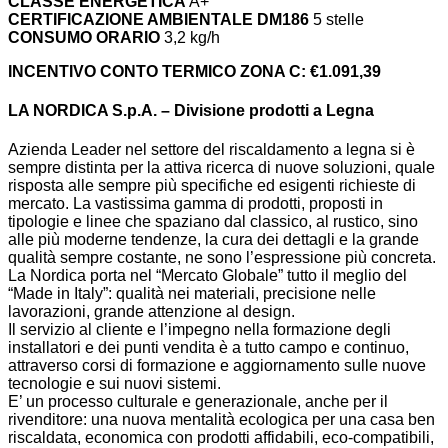
CLASSE ENERGETICA
A+
CERTIFICAZIONE AMBIENTALE DM186
5 stelle
CONSUMO ORARIO
3,2 kg/h
INCENTIVO CONTO TERMICO ZONA C: €1.091,39
LA NORDICA S.p.A. – Divisione prodotti a Legna
Azienda Leader nel settore del riscaldamento a legna si è
sempre distinta per la attiva ricerca di nuove soluzioni, quale
risposta alle sempre più specifiche ed esigenti richieste di
mercato. La vastissima gamma di prodotti, proposti in
tipologie e linee che spaziano dal classico, al rustico, sino
alle più moderne tendenze, la cura dei dettagli e la grande
qualità sempre costante, ne sono l’espressione più concreta.
La Nordica porta nel “Mercato Globale” tutto il meglio del
“Made in Italy”: qualità nei materiali, precisione nelle
lavorazioni, grande attenzione al design.
Il servizio al cliente e l’impegno nella formazione degli
installatori e dei punti vendita è a tutto campo e continuo,
attraverso corsi di formazione e aggiornamento sulle nuove
tecnologie e sui nuovi sistemi.
E’ un processo culturale e generazionale, anche per il
rivenditore: una nuova mentalità ecologica per una casa ben
riscaldata, economica con prodotti affidabili, eco-compatibili,