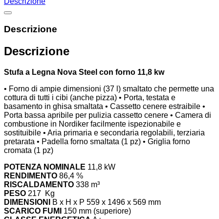
Descrizione
Descrizione
Descrizione
Stufa a Legna Nova Steel con forno 11,8 kw
• Forno di ampie dimensioni (37 l) smaltato che permette una
cottura di tutti i cibi (anche pizza) • Porta, testata e
basamento in ghisa smaltata • Cassetto cenere estraibile •
Porta bassa apribile per pulizia cassetto cenere • Camera di
combustione in Nordiker facilmente ispezionabile e
sostituibile • Aria primaria e secondaria regolabili, terziaria
pretarata • Padella forno smaltata (1 pz) • Griglia forno
cromata (1 pz)
POTENZA NOMINALE
11,8 kW
RENDIMENTO
86,4 %
RISCALDAMENTO
338 m³
PESO
217 Kg
DIMENSIONI
B x H x P 559 x 1496 x 569 mm
SCARICO FUMI
150 mm (superiore)