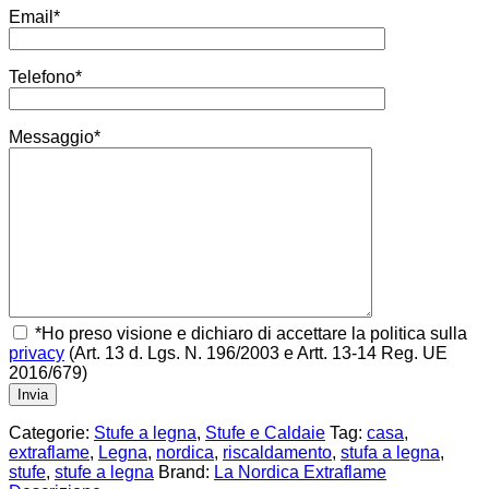
Email*
Telefono*
Messaggio*
*Ho preso visione e dichiaro di accettare la politica sulla
privacy
(Art. 13 d. Lgs. N. 196/2003 e Artt. 13-14 Reg. UE
2016/679)
Categorie:
Stufe a legna
,
Stufe e Caldaie
Tag:
casa
,
extraflame
,
Legna
,
nordica
,
riscaldamento
,
stufa a legna
,
stufe
,
stufe a legna
Brand:
La Nordica Extraflame