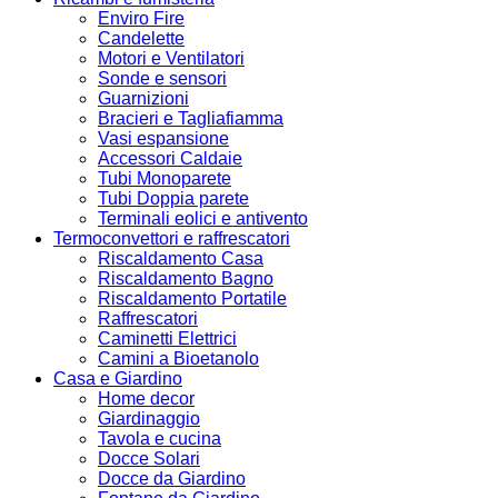
Enviro Fire
Candelette
Motori e Ventilatori
Sonde e sensori
Guarnizioni
Bracieri e Tagliafiamma
Vasi espansione
Accessori Caldaie
Tubi Monoparete
Tubi Doppia parete
Terminali eolici e antivento
Termoconvettori e raffrescatori
Riscaldamento Casa
Riscaldamento Bagno
Riscaldamento Portatile
Raffrescatori
Caminetti Elettrici
Camini a Bioetanolo
Casa e Giardino
Home decor
Giardinaggio
Tavola e cucina
Docce Solari
Docce da Giardino