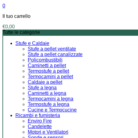
0
Il tuo carrello
€
0,00
Tutte le categorie
Stufe e Caldaie
Stufe a pellet ventilate
Stufe a pellet canalizzate
Policombustibili
Caminetti a pellet
Termostufe a pellet
Termocamini a pellet
Caldaie a pellet
Stufe a legna
Caminetti a legna
Termocamini a legna
Termostufe a legna
Cucine e Termocucine
Ricambi e fumisteria
Enviro Fire
Candelette
Motori e Ventilatori
Sonde e sensori