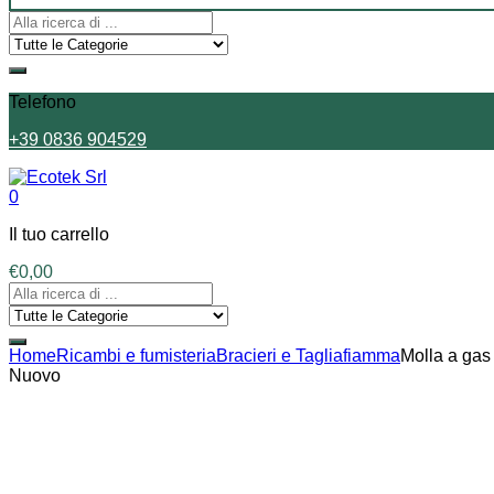
Telefono
+39 0836 904529
0
Il tuo carrello
€
0,00
Home
Ricambi e fumisteria
Bracieri e Tagliafiamma
Molla a gas
Nuovo