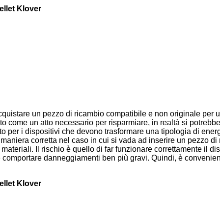
ellet Klover
 acquistare un pezzo di ricambio compatibile e non originale per
o come un atto necessario per risparmiare, in realtà si potrebbe
 per i dispositivi che devono trasformare una tipologia di energia 
maniera corretta nel caso in cui si vada ad inserire un pezzo d
ateriali. Il rischio è quello di far funzionare correttamente il d
mportare danneggiamenti ben più gravi. Quindi, è conveniente ri
ellet Klover