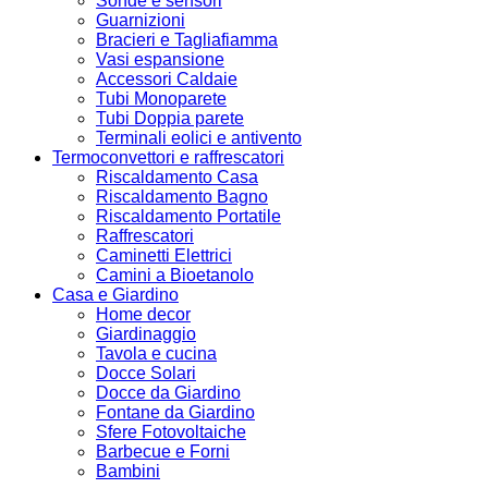
Sonde e sensori
Guarnizioni
Bracieri e Tagliafiamma
Vasi espansione
Accessori Caldaie
Tubi Monoparete
Tubi Doppia parete
Terminali eolici e antivento
Termoconvettori e raffrescatori
Riscaldamento Casa
Riscaldamento Bagno
Riscaldamento Portatile
Raffrescatori
Caminetti Elettrici
Camini a Bioetanolo
Casa e Giardino
Home decor
Giardinaggio
Tavola e cucina
Docce Solari
Docce da Giardino
Fontane da Giardino
Sfere Fotovoltaiche
Barbecue e Forni
Bambini