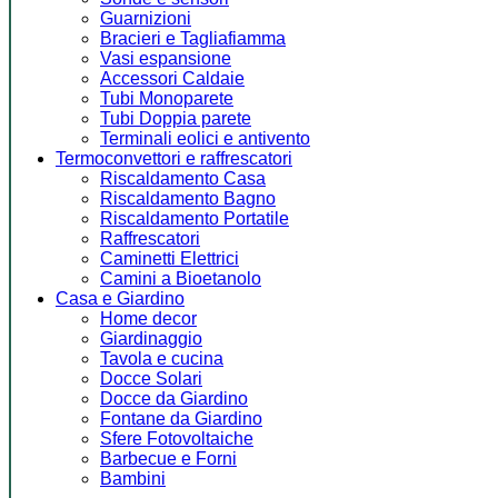
Guarnizioni
Bracieri e Tagliafiamma
Vasi espansione
Accessori Caldaie
Tubi Monoparete
Tubi Doppia parete
Terminali eolici e antivento
Termoconvettori e raffrescatori
Riscaldamento Casa
Riscaldamento Bagno
Riscaldamento Portatile
Raffrescatori
Caminetti Elettrici
Camini a Bioetanolo
Casa e Giardino
Home decor
Giardinaggio
Tavola e cucina
Docce Solari
Docce da Giardino
Fontane da Giardino
Sfere Fotovoltaiche
Barbecue e Forni
Bambini