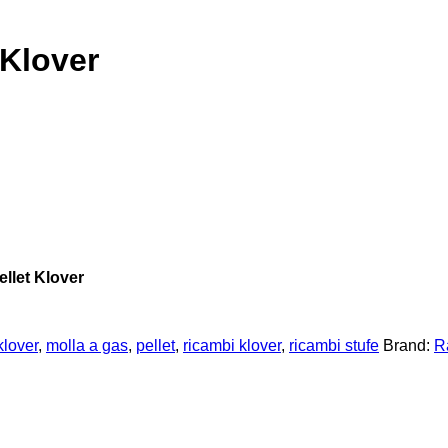
 Klover
ellet Klover
klover
,
molla a gas
,
pellet
,
ricambi klover
,
ricambi stufe
Brand:
R