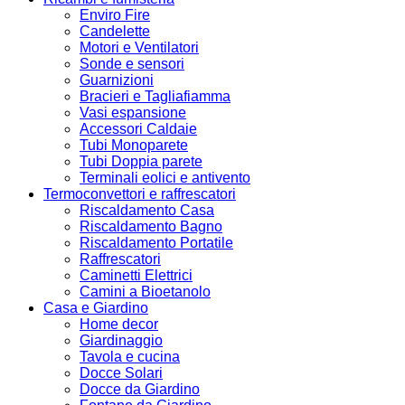
Enviro Fire
Candelette
Motori e Ventilatori
Sonde e sensori
Guarnizioni
Bracieri e Tagliafiamma
Vasi espansione
Accessori Caldaie
Tubi Monoparete
Tubi Doppia parete
Terminali eolici e antivento
Termoconvettori e raffrescatori
Riscaldamento Casa
Riscaldamento Bagno
Riscaldamento Portatile
Raffrescatori
Caminetti Elettrici
Camini a Bioetanolo
Casa e Giardino
Home decor
Giardinaggio
Tavola e cucina
Docce Solari
Docce da Giardino