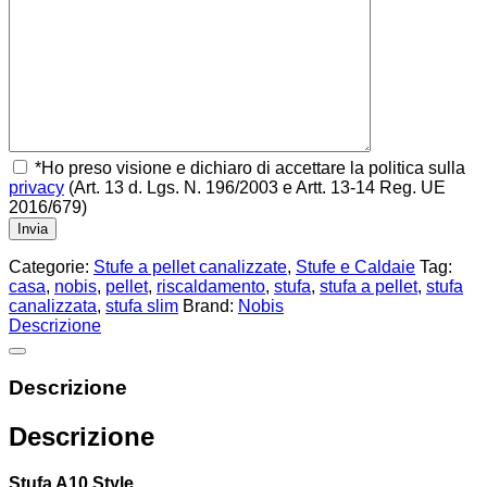
*Ho preso visione e dichiaro di accettare la politica sulla
privacy
(Art. 13 d. Lgs. N. 196/2003 e Artt. 13-14 Reg. UE
2016/679)
Categorie:
Stufe a pellet canalizzate
,
Stufe e Caldaie
Tag:
casa
,
nobis
,
pellet
,
riscaldamento
,
stufa
,
stufa a pellet
,
stufa
canalizzata
,
stufa slim
Brand:
Nobis
Descrizione
Descrizione
Descrizione
Stufa A10 Style