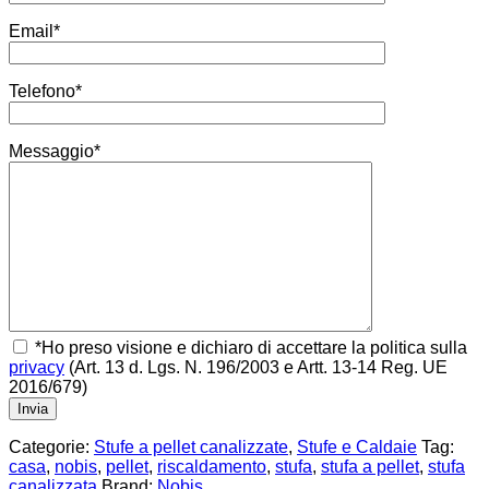
Email*
Telefono*
Messaggio*
*Ho preso visione e dichiaro di accettare la politica sulla
privacy
(Art. 13 d. Lgs. N. 196/2003 e Artt. 13-14 Reg. UE
2016/679)
Categorie:
Stufe a pellet canalizzate
,
Stufe e Caldaie
Tag:
casa
,
nobis
,
pellet
,
riscaldamento
,
stufa
,
stufa a pellet
,
stufa
canalizzata
Brand:
Nobis