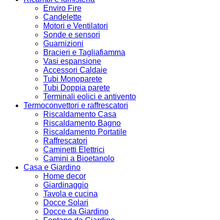
Enviro Fire
Candelette
Motori e Ventilatori
Sonde e sensori
Guarnizioni
Bracieri e Tagliafiamma
Vasi espansione
Accessori Caldaie
Tubi Monoparete
Tubi Doppia parete
Terminali eolici e antivento
Termoconvettori e raffrescatori
Riscaldamento Casa
Riscaldamento Bagno
Riscaldamento Portatile
Raffrescatori
Caminetti Elettrici
Camini a Bioetanolo
Casa e Giardino
Home decor
Giardinaggio
Tavola e cucina
Docce Solari
Docce da Giardino