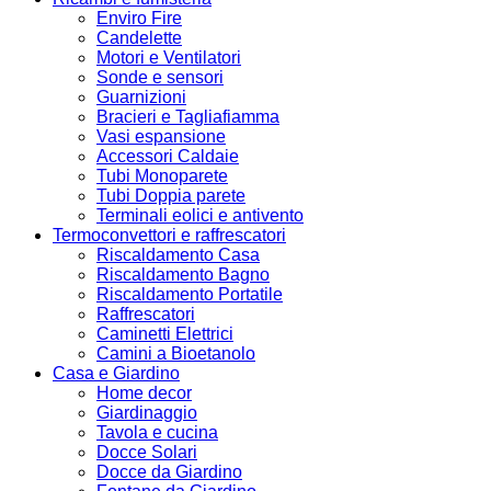
Enviro Fire
Candelette
Motori e Ventilatori
Sonde e sensori
Guarnizioni
Bracieri e Tagliafiamma
Vasi espansione
Accessori Caldaie
Tubi Monoparete
Tubi Doppia parete
Terminali eolici e antivento
Termoconvettori e raffrescatori
Riscaldamento Casa
Riscaldamento Bagno
Riscaldamento Portatile
Raffrescatori
Caminetti Elettrici
Camini a Bioetanolo
Casa e Giardino
Home decor
Giardinaggio
Tavola e cucina
Docce Solari
Docce da Giardino