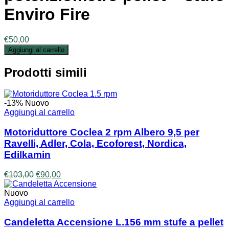
Enviro Fire
€
50,00
Aggiungi al carrello
Prodotti simili
-13%
Nuovo
Aggiungi al carrello
Motoriduttore Coclea 2 rpm Albero 9,5 per
Ravelli, Adler, Cola, Ecoforest, Nordica,
Edilkamin
Il
Il
€
103,00
€
90,00
prezzo
prezzo
originale
attuale
Nuovo
era:
è:
Aggiungi al carrello
€103,00.
€90,00.
Candeletta Accensione L.156 mm stufe a pellet