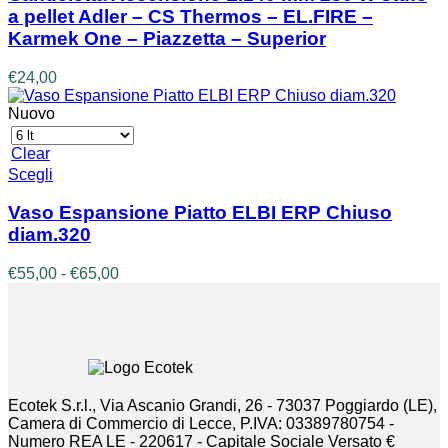
a pellet Adler – CS Thermos – EL.FIRE –
Karmek One – Piazzetta – Superior
€
24,00
Nuovo
Clear
Questo
Scegli
prodotto
ha
Vaso Espansione Piatto ELBI ERP Chiuso
più
diam.320
varianti.
Le
Fascia
€
55,00
-
€
65,00
opzioni
di
possono
prezzo:
essere
da
scelte
€55,00
nella
a
pagina
€65,00
del
Ecotek S.r.l., Via Ascanio Grandi, 26 - 73037 Poggiardo (LE),
prodotto
Camera di Commercio di Lecce, P.IVA: 03389780754 -
Numero REA LE - 220617 - Capitale Sociale Versato €