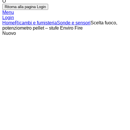
O
Ritorna alla pagina Login
Menu
Login
Home
Ricambi e fumisteria
Sonde e sensori
Scelta fuoco,
potenziometro pellet – stufe Enviro Fire
Nuovo