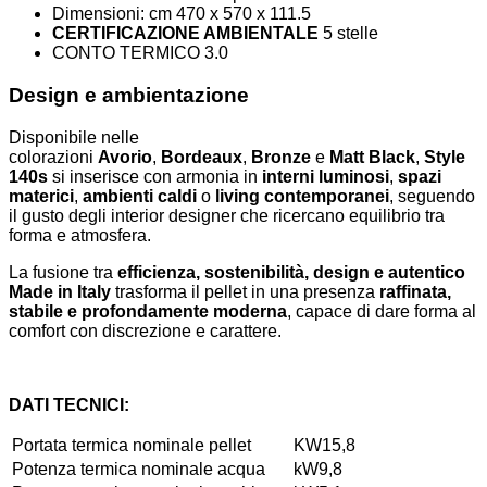
Dimensioni: cm 470 x 570 x 111.5
CERTIFICAZIONE AMBIENTALE
5 stelle
CONTO TERMICO 3.0
Design e ambientazione
Disponibile nelle
colorazioni
Avorio
,
Bordeaux
,
Bronze
e
Matt Black
,
Style
140s
si inserisce con armonia in
interni luminosi
,
spazi
materici
,
ambienti caldi
o
living contemporanei
, seguendo
il gusto degli interior designer che ricercano equilibrio tra
forma e atmosfera.
La fusione tra
efficienza, sostenibilità, design e autentico
Made in Italy
trasforma il pellet in una presenza
raffinata,
stabile e profondamente moderna
, capace di dare forma al
comfort con discrezione e carattere.
DATI TECNICI:
Portata termica nominale pellet
KW
15,8
Potenza termica nominale acqua
kW
9,8