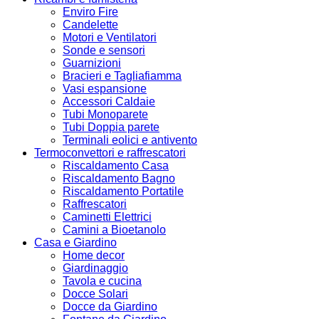
Enviro Fire
Candelette
Motori e Ventilatori
Sonde e sensori
Guarnizioni
Bracieri e Tagliafiamma
Vasi espansione
Accessori Caldaie
Tubi Monoparete
Tubi Doppia parete
Terminali eolici e antivento
Termoconvettori e raffrescatori
Riscaldamento Casa
Riscaldamento Bagno
Riscaldamento Portatile
Raffrescatori
Caminetti Elettrici
Camini a Bioetanolo
Casa e Giardino
Home decor
Giardinaggio
Tavola e cucina
Docce Solari
Docce da Giardino