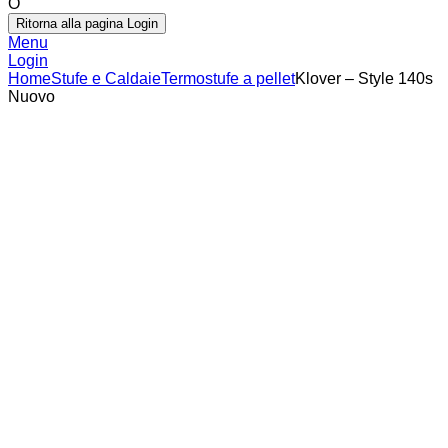
O
Ritorna alla pagina Login
Menu
Login
Home
Stufe e Caldaie
Termostufe a pellet
Klover – Style 140s
Nuovo