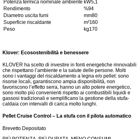
Potenza termica nominale ambiente
kW
5,1
Rendimento
%
94
Diametro uscita fumi
mm
80
Superficie riscaldante
m²
160
Peso
kg
170
Klover: Ecosostenibilità e benessere
KLOVER ha scelto di investire in fonti energetiche rinnovabili
che rispettano l’ambiente e la salute delle persone. Molti
sono i vantaggi del riscaldamento a legna e/o pellet: sono
risorse locali, garantiscono ampia disponibilità, non
favoriscono l’effetto serra, hanno un alto potere energetico,
sono molto più convenienti rispetto ai combustibili liquidi e
gassosi tradizionali e semplificano la gestione della stufa-
caldaia con intervalli di carica molto lunghi.
Pellet Cruise Control – La stufa con il pilota automatico
Brevetto Depositato
PIÙ POTENZA, PIÙ DURATA, MENO CONSUMI.