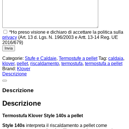
*Ho preso visione e dichiaro di accettare la politica sulla
privacy
(Art. 13 d. Lgs. N. 196/2003 e Artt. 13-14 Reg. UE
2016/679)
Categorie:
Stufe e Caldaie
,
Termostufe a pellet
Tag:
caldaia
,
klover
,
pellet
,
riscaldamento
,
termostufa
,
termostufa a pellet
Brand:
Klover
Descrizione
Descrizione
Descrizione
Termostufa Klover Style 140s a pellet
Style 140s
interpreta il riscaldamento a pellet come