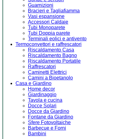
Guarnizioni
Bracieri e Tagliafiamma
Vasi espansione
Accessori Caldaie
Tubi Monoparete
Tubi Doppia parete
Terminali eolici e antivento
Termoconvettori e raffrescatori
Riscaldamento Casa
Riscaldamento Bagno
Riscaldamento Portatile
Raffrescatori
Caminetti Elettrici
Camini a Bioetanolo
Casa e Giardino
Home decor
Giardinaggio
Tavola e cucina
Docce Solari
Docce da Giardino
Fontane da Giardino
Sfere Fotovoltaiche
Barbecue e Forni
Bambini