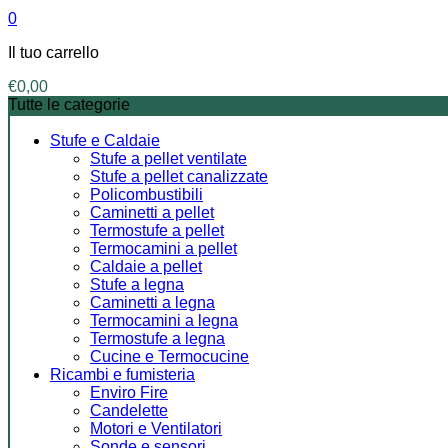
0
Il tuo carrello
€
0,00
Tutte le categorie
Stufe e Caldaie
Stufe a pellet ventilate
Stufe a pellet canalizzate
Policombustibili
Caminetti a pellet
Termostufe a pellet
Termocamini a pellet
Caldaie a pellet
Stufe a legna
Caminetti a legna
Termocamini a legna
Termostufe a legna
Cucine e Termocucine
Ricambi e fumisteria
Enviro Fire
Candelette
Motori e Ventilatori
Sonde e sensori