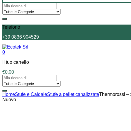
Telefono
+39 0836 904529
0
Il tuo carrello
€
0,00
Home
Stufe e Caldaie
Stufe a pellet canalizzate
Thermorossi – 
Nuovo