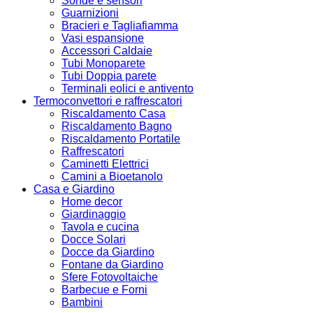
Sonde e sensori
Guarnizioni
Bracieri e Tagliafiamma
Vasi espansione
Accessori Caldaie
Tubi Monoparete
Tubi Doppia parete
Terminali eolici e antivento
Termoconvettori e raffrescatori
Riscaldamento Casa
Riscaldamento Bagno
Riscaldamento Portatile
Raffrescatori
Caminetti Elettrici
Camini a Bioetanolo
Casa e Giardino
Home decor
Giardinaggio
Tavola e cucina
Docce Solari
Docce da Giardino
Fontane da Giardino
Sfere Fotovoltaiche
Barbecue e Forni
Bambini