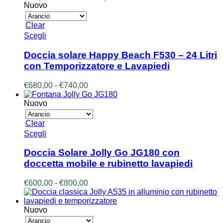
essere
da
Nuovo
scelte
€500,00
nella
a
Clear
pagina
€550,00
Questo
Scegli
del
prodotto
prodotto
ha
Doccia solare Happy Beach F530 – 24 Litri
più
con Temporizzatore e Lavapiedi
varianti.
Le
Fascia
€
680,00
-
€
740,00
opzioni
di
possono
prezzo:
Nuovo
essere
da
scelte
€680,00
Clear
nella
a
Questo
Scegli
pagina
€740,00
prodotto
del
ha
prodotto
Doccia Solare Jolly Go JG180 con
più
doccetta mobile e rubinetto lavapiedi
varianti.
Le
Fascia
€
600,00
-
€
800,00
opzioni
di
possono
prezzo:
essere
da
Nuovo
scelte
€600,00
nella