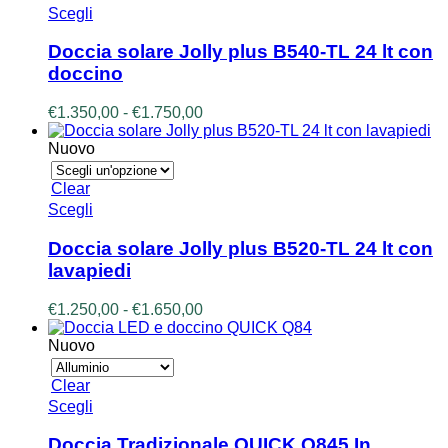
a
Questo
Scegli
pagina
€1.050,00
prodotto
del
ha
prodotto
Doccia solare Jolly plus B540-TL 24 lt con
più
doccino
varianti.
Le
Fascia
€
1.350,00
-
€
1.750,00
opzioni
di
possono
prezzo:
Nuovo
essere
da
scelte
€1.350,00
Clear
nella
a
Questo
Scegli
pagina
€1.750,00
prodotto
del
ha
prodotto
Doccia solare Jolly plus B520-TL 24 lt con
più
lavapiedi
varianti.
Le
Fascia
€
1.250,00
-
€
1.650,00
opzioni
di
possono
prezzo:
Nuovo
essere
da
scelte
€1.250,00
Clear
nella
a
Questo
Scegli
pagina
€1.650,00
prodotto
del
ha
prodotto
Doccia Tradizionale QUICK Q845 In