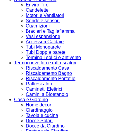
Enviro Fire
Candelette
Motori e Ventilatori
Sonde e sensori
Guarnizioni
Bracieri e Tagliafiamma
Vasi espansione
Accessori Caldaie
Tubi Monoparete
Tubi Doppia parete
Terminali eolici e antivento
Termoconvettori e raffrescatori
Riscaldamento Casa
Riscaldamento Bagno
Riscaldamento Portatile
Raffrescatori
Caminetti Elettrici
Camini a Bioetanolo
Casa e Giardino
Home decor
Giardinaggio
Tavola e cucina
Docce Solari
Docce da Giardino