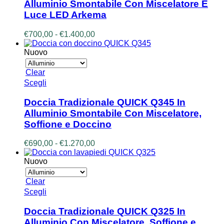
Alluminio Smontabile Con Miscelatore E
varianti.
Luce LED Arkema
Le
opzioni
Fascia
€
700,00
-
€
1.400,00
possono
di
essere
prezzo:
Nuovo
scelte
da
nella
€700,00
pagina
Clear
a
del
Questo
Scegli
€1.400,00
prodotto
prodotto
ha
Doccia Tradizionale QUICK Q345 In
più
Alluminio Smontabile Con Miscelatore,
varianti.
Soffione e Doccino
Le
opzioni
Fascia
€
690,00
-
€
1.270,00
possono
di
essere
prezzo:
Nuovo
scelte
da
nella
€690,00
pagina
Clear
a
del
Questo
Scegli
€1.270,00
prodotto
prodotto
ha
Doccia Tradizionale QUICK Q325 In
più
Alluminio Con Miscelatore, Soffione e