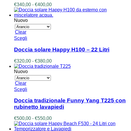
Le
Fascia
€
340,00
-
€
400,00
opzioni
di
possono
prezzo:
essere
da
Nuovo
scelte
€340,00
nella
a
Clear
pagina
€400,00
Questo
Scegli
del
prodotto
prodotto
ha
Doccia solare Happy H100 – 22 Litri
più
varianti.
Fascia
€
320,00
-
€
380,00
Le
di
opzioni
prezzo:
Nuovo
possono
da
essere
€320,00
Clear
scelte
a
Questo
Scegli
nella
€380,00
prodotto
pagina
ha
Doccia tradizionale Funny Yang T225 con
del
più
prodotto
rubinetto lavapiedi
varianti.
Le
Fascia
€
500,00
-
€
550,00
opzioni
di
possono
prezzo: