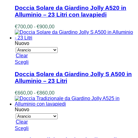
prodotto
ha
Doccia Solare da Giardino Jolly A520 in
più
Alluminio – 23 Litri con lavapiedi
varianti.
Le
Fascia
€
700,00
-
€
900,00
opzioni
di
possono
prezzo:
essere
da
Nuovo
scelte
€700,00
nella
a
Clear
pagina
€900,00
Questo
Scegli
del
prodotto
prodotto
ha
Doccia Solare da Giardino Jolly S A500 in
più
Alluminio – 23 Litri
varianti.
Le
Fascia
€
660,00
-
€
860,00
opzioni
di
possono
prezzo:
essere
da
Nuovo
scelte
€660,00
nella
a
Clear
pagina
€860,00
Questo
Scegli
del
prodotto
prodotto