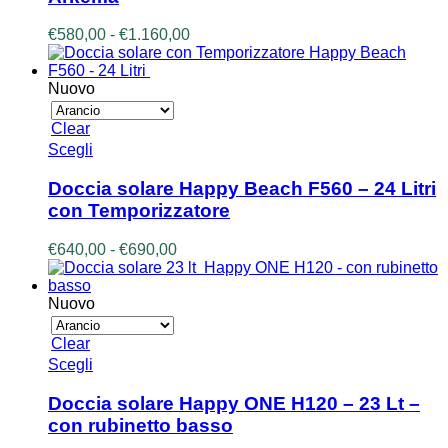
Le
opzioni
Fascia
€
580,00
-
€
1.160,00
possono
di
essere
prezzo:
scelte
da
Nuovo
nella
€580,00
pagina
a
del
Clear
€1.160,00
prodotto
Questo
Scegli
prodotto
ha
Doccia solare Happy Beach F560 – 24 Litri
più
con Temporizzatore
varianti.
Le
Fascia
€
640,00
-
€
690,00
opzioni
di
possono
prezzo:
essere
da
Nuovo
scelte
€640,00
nella
a
Clear
pagina
€690,00
Questo
Scegli
del
prodotto
prodotto
ha
Doccia solare Happy ONE H120 – 23 Lt –
più
con rubinetto basso
varianti.