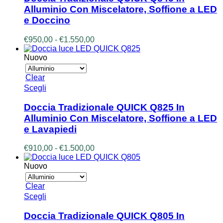
più
Alluminio Con Miscelatore, Soffione a LED
varianti.
e Doccino
Le
opzioni
Fascia
€
950,00
-
€
1.550,00
possono
di
essere
prezzo:
Nuovo
scelte
da
nella
€950,00
pagina
Clear
a
del
Questo
Scegli
€1.550,00
prodotto
prodotto
ha
Doccia Tradizionale QUICK Q825 In
più
Alluminio Con Miscelatore, Soffione a LED
varianti.
e Lavapiedi
Le
opzioni
Fascia
€
910,00
-
€
1.500,00
possono
di
essere
prezzo:
Nuovo
scelte
da
nella
€910,00
pagina
Clear
a
del
Questo
Scegli
€1.500,00
prodotto
prodotto
ha
Doccia Tradizionale QUICK Q805 In
più