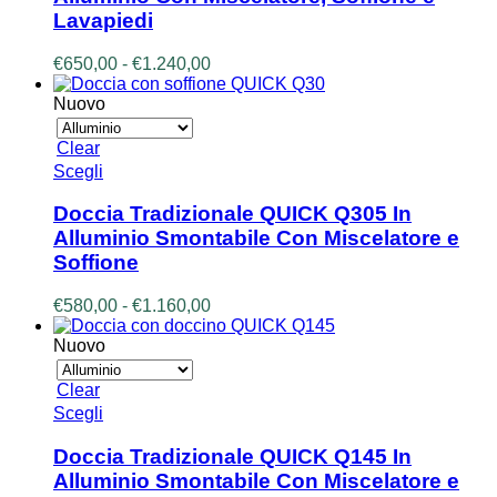
varianti.
Lavapiedi
Le
opzioni
Fascia
€
650,00
-
€
1.240,00
possono
di
essere
prezzo:
Nuovo
scelte
da
nella
€650,00
pagina
Clear
a
del
Questo
Scegli
€1.240,00
prodotto
prodotto
ha
Doccia Tradizionale QUICK Q305 In
più
Alluminio Smontabile Con Miscelatore e
varianti.
Soffione
Le
opzioni
Fascia
€
580,00
-
€
1.160,00
possono
di
essere
prezzo:
Nuovo
scelte
da
nella
€580,00
pagina
Clear
a
del
Questo
Scegli
€1.160,00
prodotto
prodotto
ha
Doccia Tradizionale QUICK Q145 In
più
Alluminio Smontabile Con Miscelatore e
varianti.