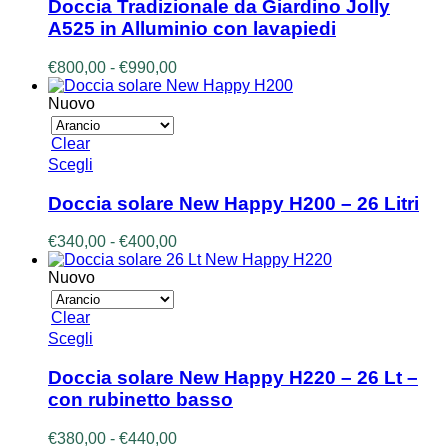
ha
Doccia Tradizionale da Giardino Jolly
più
A525 in Alluminio con lavapiedi
varianti.
Le
Fascia
€
800,00
-
€
990,00
opzioni
di
possono
prezzo:
Nuovo
essere
da
scelte
€800,00
Clear
nella
a
Questo
Scegli
pagina
€990,00
prodotto
del
ha
prodotto
Doccia solare New Happy H200 – 26 Litri
più
varianti.
Fascia
€
340,00
-
€
400,00
Le
di
opzioni
prezzo:
Nuovo
possono
da
essere
€340,00
Clear
scelte
a
Questo
Scegli
nella
€400,00
prodotto
pagina
ha
Doccia solare New Happy H220 – 26 Lt –
del
più
prodotto
con rubinetto basso
varianti.
Le
Fascia
€
380,00
-
€
440,00
opzioni