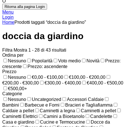
O
Ritorna alla pagina Login
Menu
Login
Home
Prodotti taggati “doccia da giardino”
doccia da giardino
Filtra
Mostra 1 - 28 di 43 risultati
Ordina per
Nessuno
Popolarità
Voto medio
Novità
Prezzo:
crescente
Prezzo: ascendente
Prezzo
Nessuno
€0,00 - €100,00
€100,00 - €200,00
€200,00 - €300,00
€300,00 - €400,00
€400,00 - €500,00
€500,00+
Categorie
Nessuno
Uncategorized
Accessori Caldaie
Bambini
Barbecue e Forni
Bracieri e Tagliafiamma
Caldaie a pellet
Caminetti a legna
Caminetti a pellet
Caminetti Elettrici
Camini a Bioetanolo
Candelette
Casa e giardino
Cucine e Termocucine
Docce da