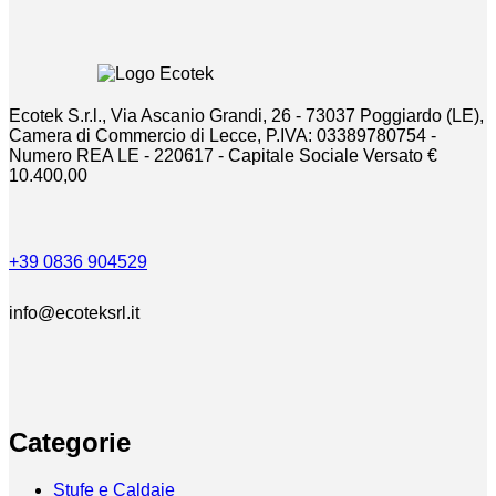
€1.120,00
del
prodotto
Ecotek S.r.l., Via Ascanio Grandi, 26 - 73037 Poggiardo (LE),
Camera di Commercio di Lecce, P.IVA: 03389780754 -
Numero REA LE - 220617 - Capitale Sociale Versato €
10.400,00
+39 0836 904529
info@ecoteksrl.it
Categorie
Stufe e Caldaie