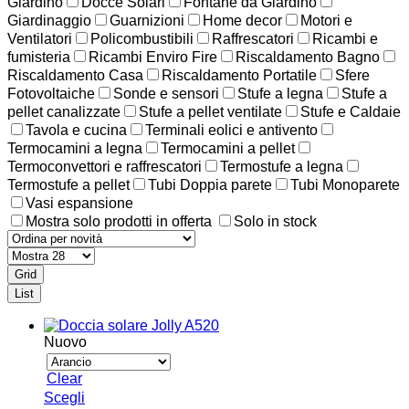
Giardino
Docce Solari
Fontane da Giardino
Giardinaggio
Guarnizioni
Home decor
Motori e
Ventilatori
Policombustibili
Raffrescatori
Ricambi e
fumisteria
Ricambi Enviro Fire
Riscaldamento Bagno
Riscaldamento Casa
Riscaldamento Portatile
Sfere
Fotovoltaiche
Sonde e sensori
Stufe a legna
Stufe a
pellet canalizzate
Stufe a pellet ventilate
Stufe e Caldaie
Tavola e cucina
Terminali eolici e antivento
Termocamini a legna
Termocamini a pellet
Termoconvettori e raffrescatori
Termostufe a legna
Termostufe a pellet
Tubi Doppia parete
Tubi Monoparete
Vasi espansione
Mostra solo prodotti in offerta
Solo in stock
Grid
List
Nuovo
Clear
Questo
Scegli