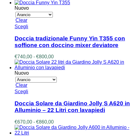
di
possono
prezzo:
Nuovo
essere
da
scelte
€380,00
Clear
nella
a
Questo
Scegli
pagina
€440,00
prodotto
del
ha
prodotto
Doccia tradizionale Funny Yin T355 con
più
soffione con doccino mixer deviatore
varianti.
Le
Fascia
€
740,00
-
€
800,00
opzioni
di
possono
prezzo:
essere
da
Nuovo
scelte
€740,00
nella
a
Clear
pagina
€800,00
Questo
Scegli
del
prodotto
prodotto
ha
Doccia Solare da Giardino Jolly S A620 in
più
Alluminio – 22 Litri con lavapiedi
varianti.
Le
Fascia
€
670,00
-
€
860,00
opzioni
di
possono
prezzo:
essere