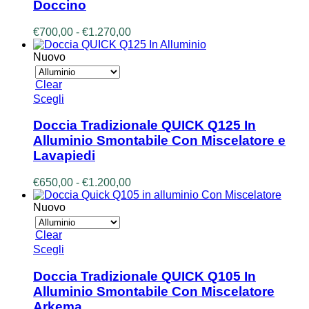
Doccino
Le
opzioni
Fascia
€
700,00
-
€
1.270,00
possono
di
essere
prezzo:
Nuovo
scelte
da
nella
€700,00
pagina
Clear
a
del
Questo
Scegli
€1.270,00
prodotto
prodotto
ha
Doccia Tradizionale QUICK Q125 In
più
Alluminio Smontabile Con Miscelatore e
varianti.
Lavapiedi
Le
opzioni
Fascia
€
650,00
-
€
1.200,00
possono
di
essere
prezzo:
Nuovo
scelte
da
nella
€650,00
pagina
Clear
a
del
Questo
Scegli
€1.200,00
prodotto
prodotto
ha
Doccia Tradizionale QUICK Q105 In
più
Alluminio Smontabile Con Miscelatore
varianti.
Arkema