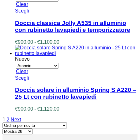
a
Clear
pagina
€800,00
Questo
Scegli
del
prodotto
prodotto
ha
Doccia classica Jolly A535 in alluminio
più
con rubinetto lavapiedi e temporizzatore
varianti.
Le
Fascia
€
900,00
-
€
1.100,00
opzioni
di
possono
prezzo:
essere
da
Nuovo
scelte
€900,00
nella
a
Clear
pagina
€1.100,00
Questo
Scegli
del
prodotto
prodotto
ha
Doccia solare in alluminio Spring S A220 –
più
25 Lt con rubinetto lavapiedi
varianti.
Le
Fascia
€
900,00
-
€
1.120,00
opzioni
di
possono
1
2
Next
prezzo:
essere
da
scelte
€900,00
nella
a
pagina