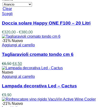
Clear
Questo
Scegli
prodotto
ha
Doccia solare Happy ONE F100 – 20 Litri
più
varianti.
Fascia
€
320,00
-
€
380,00
Le
di
opzioni
prezzo:
-31%
Nuovo
possono
da
Aggiungi al carrello
essere
€320,00
scelte
a
Tagliaravioli cromato tondo cm 6
nella
€380,00
pagina
Il
Il
€
6,50
€
4,50
del
prezzo
prezzo
prodotto
originale
attuale
Nuovo
era:
è:
Aggiungi al carrello
€6,50.
€4,50.
Lampada decorativa Led – Cactus
€
9,90
-21%
Nuovo