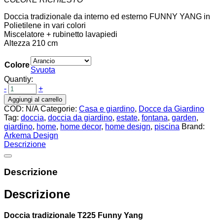
Doccia tradizionale da interno ed esterno FUNNY YANG in
Polietilene in vari colori
Miscelatore + rubinetto lavapiedi
Altezza 210 cm
Colore
Svuota
Quantiy:
-
+
Aggiungi al carrello
COD:
N/A
Categorie:
Casa e giardino
,
Docce da Giardino
Tag:
doccia
,
doccia da giardino
,
estate
,
fontana
,
garden
,
giardino
,
home
,
home decor
,
home design
,
piscina
Brand:
Arkema Design
Descrizione
Descrizione
Descrizione
Doccia tradizionale T225 Funny Yang