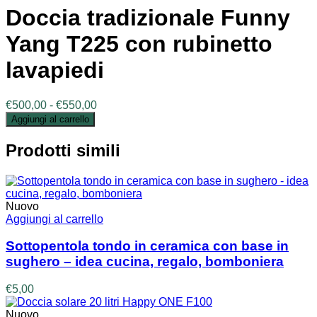
Doccia tradizionale Funny
Yang T225 con rubinetto
lavapiedi
Fascia
€
500,00
-
€
550,00
di
Aggiungi al carrello
prezzo:
da
Prodotti simili
€500,00
a
€550,00
Nuovo
Aggiungi al carrello
Sottopentola tondo in ceramica con base in
sughero – idea cucina, regalo, bomboniera
€
5,00
Nuovo