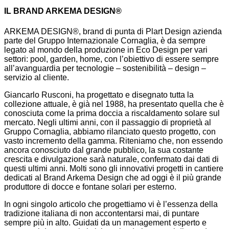
IL BRAND ARKEMA DESIGN®
ARKEMA DESIGN®, brand di punta di Plart Design azienda
parte del Gruppo Internazionale Cornaglia, è da sempre
legato al mondo della produzione in Eco Design per vari
settori: pool, garden, home, con l’obiettivo di essere sempre
all’avanguardia per tecnologie – sostenibilità – design –
servizio al cliente.
Giancarlo Rusconi, ha progettato e disegnato tutta la
collezione attuale, è già nel 1988, ha presentato quella che è
conosciuta come la prima doccia a riscaldamento solare sul
mercato. Negli ultimi anni, con il passaggio di proprietà al
Gruppo Cornaglia, abbiamo rilanciato questo progetto, con
vasto incremento della gamma. Riteniamo che, non essendo
ancora conosciuto dal grande pubblico, la sua costante
crescita e divulgazione sarà naturale, confermato dai dati di
questi ultimi anni. Molti sono gli innovativi progetti in cantiere
dedicati al Brand Arkema Design che ad oggi è il più grande
produttore di docce e fontane solari per esterno.
In ogni singolo articolo che progettiamo vi è l’essenza della
tradizione italiana di non accontentarsi mai, di puntare
sempre più in alto. Guidati da un management esperto e