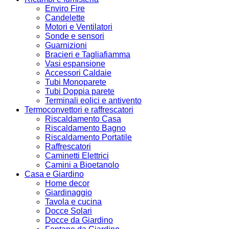
Enviro Fire
Candelette
Motori e Ventilatori
Sonde e sensori
Guarnizioni
Bracieri e Tagliafiamma
Vasi espansione
Accessori Caldaie
Tubi Monoparete
Tubi Doppia parete
Terminali eolici e antivento
Termoconvettori e raffrescatori
Riscaldamento Casa
Riscaldamento Bagno
Riscaldamento Portatile
Raffrescatori
Caminetti Elettrici
Camini a Bioetanolo
Casa e Giardino
Home decor
Giardinaggio
Tavola e cucina
Docce Solari
Docce da Giardino