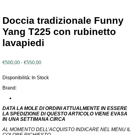
Doccia tradizionale Funny
Yang T225 con rubinetto
lavapiedi
Fascia
€
500,00
-
€
550,00
di
prezzo:
Disponibilità:
In Stock
da
€500,00
Brand:
a
€550,00
DATA LA MOLE DI ORDINI ATTUALMENTE IN ESSERE
LA SPEDIZIONE DI QUESTO ARTICOLO VIENE EVASA
IN UNA SETTIMANA CIRCA
AL MOMENTO DELL’ACQUISTO INDICARE NEL MENU IL
COLORE RICHIESTO