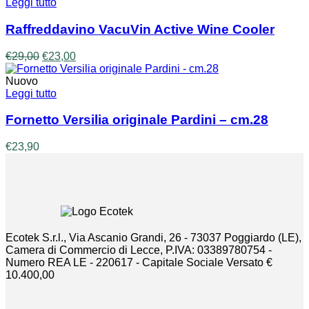
Leggi tutto
Raffreddavino VacuVin Active Wine Cooler
Il
Il
€
29,00
€
23,00
prezzo
prezzo
originale
attuale
Nuovo
era:
è:
Leggi tutto
€29,00.
€23,00.
Fornetto Versilia originale Pardini – cm.28
€
23,90
Ecotek S.r.l., Via Ascanio Grandi, 26 - 73037 Poggiardo (LE),
Camera di Commercio di Lecce, P.IVA: 03389780754 -
Numero REA LE - 220617 - Capitale Sociale Versato €
10.400,00