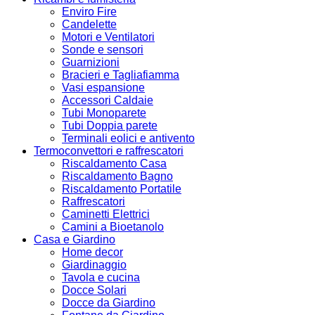
Enviro Fire
Candelette
Motori e Ventilatori
Sonde e sensori
Guarnizioni
Bracieri e Tagliafiamma
Vasi espansione
Accessori Caldaie
Tubi Monoparete
Tubi Doppia parete
Terminali eolici e antivento
Termoconvettori e raffrescatori
Riscaldamento Casa
Riscaldamento Bagno
Riscaldamento Portatile
Raffrescatori
Caminetti Elettrici
Camini a Bioetanolo
Casa e Giardino
Home decor
Giardinaggio
Tavola e cucina
Docce Solari
Docce da Giardino