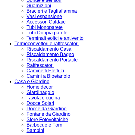
Sonde e sensori
Guarnizioni
Bracieri e Tagliafiamma
Vasi espansione
Accessori Caldaie
Tubi Monoparete
Tubi Doppia parete
Terminali eolici e antivento
Termoconvettori e raffrescatori
Riscaldamento Casa
Riscaldamento Bagno
Riscaldamento Portatile
Raffrescatori
Caminetti Elettrici
Camini a Bioetanolo
Casa e Giardino
Home decor
Giardinaggio
Tavola e cucina
Docce Solari
Docce da Giardino
Fontane da Giardino
Sfere Fotovoltaiche
Barbecue e Forni
Bambini