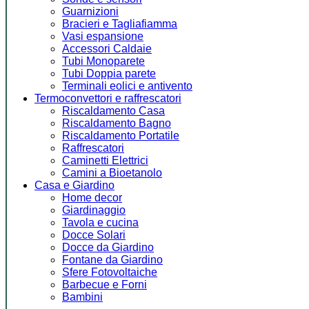
Guarnizioni
Bracieri e Tagliafiamma
Vasi espansione
Accessori Caldaie
Tubi Monoparete
Tubi Doppia parete
Terminali eolici e antivento
Termoconvettori e raffrescatori
Riscaldamento Casa
Riscaldamento Bagno
Riscaldamento Portatile
Raffrescatori
Caminetti Elettrici
Camini a Bioetanolo
Casa e Giardino
Home decor
Giardinaggio
Tavola e cucina
Docce Solari
Docce da Giardino
Fontane da Giardino
Sfere Fotovoltaiche
Barbecue e Forni
Bambini