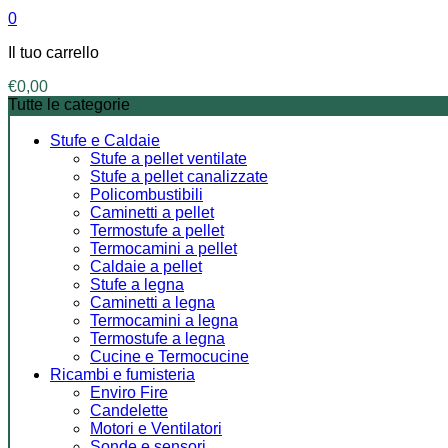
0
Il tuo carrello
€
0,00
Tutte le categorie
Stufe e Caldaie
Stufe a pellet ventilate
Stufe a pellet canalizzate
Policombustibili
Caminetti a pellet
Termostufe a pellet
Termocamini a pellet
Caldaie a pellet
Stufe a legna
Caminetti a legna
Termocamini a legna
Termostufe a legna
Cucine e Termocucine
Ricambi e fumisteria
Enviro Fire
Candelette
Motori e Ventilatori
Sonde e sensori