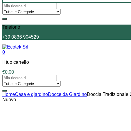
Telefono
+39 0836 904529
0
Il tuo carrello
€
0,00
Home
Casa e giardino
Docce da Giardino
Doccia Tradizionale
Nuovo