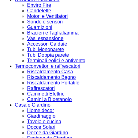
Enviro Fire
Candelette
Motori e Ventilatori
Sonde e sensori
Guarnizioni
Bracieri e Tagliafiamma
Vasi espansione
Accessori Caldaie
Tubi Monoparete
Tubi Doppia parete
Terminali eolici e antivento
Termoconvettori e raffrescatori
Riscaldamento Casa
Riscaldamento Bagno
Riscaldamento Portatile
Raffrescatori
Caminetti Elettrici
Camini a Bioetanolo
Casa e Giardino
Home decor
Giardinaggio
Tavola e cucina
Docce Solari
Docce da Giardino