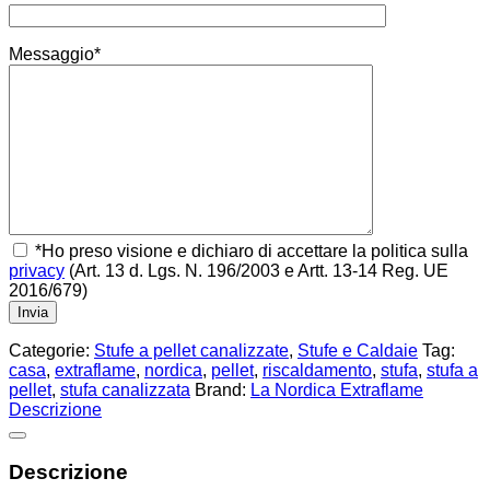
Messaggio*
*Ho preso visione e dichiaro di accettare la politica sulla
privacy
(Art. 13 d. Lgs. N. 196/2003 e Artt. 13-14 Reg. UE
2016/679)
Categorie:
Stufe a pellet canalizzate
,
Stufe e Caldaie
Tag:
casa
,
extraflame
,
nordica
,
pellet
,
riscaldamento
,
stufa
,
stufa a
pellet
,
stufa canalizzata
Brand:
La Nordica Extraflame
Descrizione
Descrizione