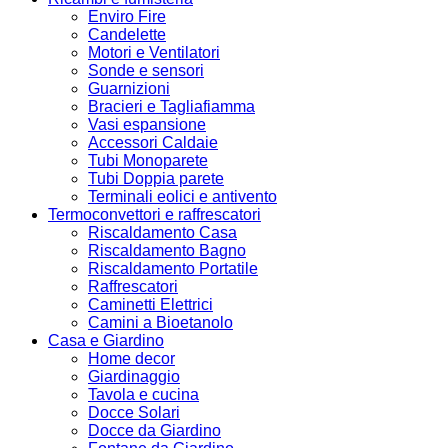
Enviro Fire
Candelette
Motori e Ventilatori
Sonde e sensori
Guarnizioni
Bracieri e Tagliafiamma
Vasi espansione
Accessori Caldaie
Tubi Monoparete
Tubi Doppia parete
Terminali eolici e antivento
Termoconvettori e raffrescatori
Riscaldamento Casa
Riscaldamento Bagno
Riscaldamento Portatile
Raffrescatori
Caminetti Elettrici
Camini a Bioetanolo
Casa e Giardino
Home decor
Giardinaggio
Tavola e cucina
Docce Solari
Docce da Giardino