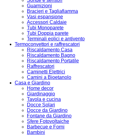
Sonde e sensori
Guarnizioni
Bracieri e Tagliafiamma
Vasi espansione
Accessori Caldaie
Tubi Monoparete
Tubi Doppia parete
Terminali eolici e antivento
Termoconvettori e raffrescatori
Riscaldamento Casa
Riscaldamento Bagno
Riscaldamento Portatile
Raffrescatori
Caminetti Elettrici
Camini a Bioetanolo
Casa e Giardino
Home decor
Giardinaggio
Tavola e cucina
Docce Solari
Docce da Giardino
Fontane da Giardino
Sfere Fotovoltaiche
Barbecue e Forni
Bambini