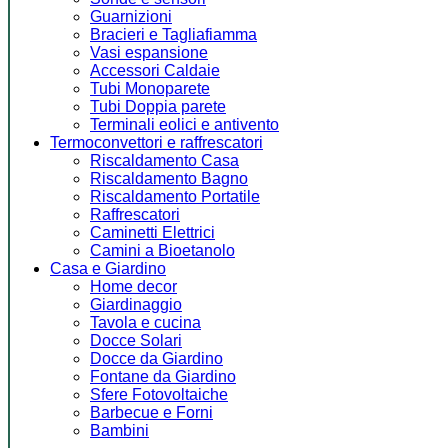
Guarnizioni
Bracieri e Tagliafiamma
Vasi espansione
Accessori Caldaie
Tubi Monoparete
Tubi Doppia parete
Terminali eolici e antivento
Termoconvettori e raffrescatori
Riscaldamento Casa
Riscaldamento Bagno
Riscaldamento Portatile
Raffrescatori
Caminetti Elettrici
Camini a Bioetanolo
Casa e Giardino
Home decor
Giardinaggio
Tavola e cucina
Docce Solari
Docce da Giardino
Fontane da Giardino
Sfere Fotovoltaiche
Barbecue e Forni
Bambini