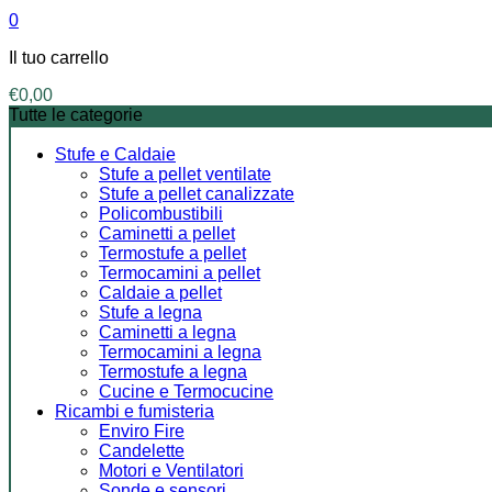
0
Il tuo carrello
€
0,00
Tutte le categorie
Stufe e Caldaie
Stufe a pellet ventilate
Stufe a pellet canalizzate
Policombustibili
Caminetti a pellet
Termostufe a pellet
Termocamini a pellet
Caldaie a pellet
Stufe a legna
Caminetti a legna
Termocamini a legna
Termostufe a legna
Cucine e Termocucine
Ricambi e fumisteria
Enviro Fire
Candelette
Motori e Ventilatori
Sonde e sensori