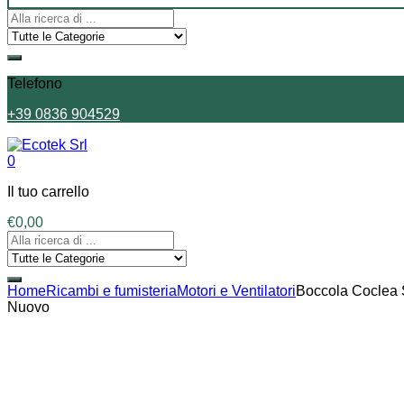
Telefono
+39 0836 904529
0
Il tuo carrello
€
0,00
Home
Ricambi e fumisteria
Motori e Ventilatori
Boccola Coclea S
Nuovo