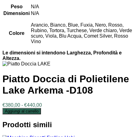
Peso
N/A
Dimensioni
N/A
Arancio, Bianco, Blue, Fuxia, Nero, Rosso,
Rubino, Tortora, Turchese, Verde chiaro, Verde
Colore
scuro, Viola, Blu Acqua, Comet Silver, Rosso
Vino
Le dimensioni si intendono Larghezza, Profondità e
Altezza.
Piatto Doccia di Polietilene
Lake Arkema -D108
Fascia
€
380,00
-
€
440,00
di
Aggiungi al carrello
prezzo:
da
Prodotti simili
€380,00
a