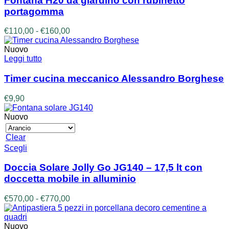
Fontana H20 da giardino con rubinetto
più
portagomma
varianti.
Le
Fascia
€
110,00
-
€
160,00
opzioni
di
possono
prezzo:
Nuovo
essere
da
Leggi tutto
scelte
€110,00
nella
a
Timer cucina meccanico Alessandro Borghese
pagina
€160,00
del
€
9,90
prodotto
Nuovo
Clear
Questo
Scegli
prodotto
ha
Doccia Solare Jolly Go JG140 – 17,5 lt con
più
doccetta mobile in alluminio
varianti.
Le
Fascia
€
570,00
-
€
770,00
opzioni
di
possono
prezzo:
essere
da
Nuovo