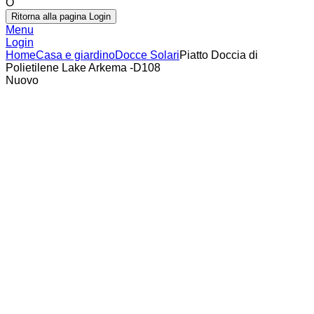
O
Ritorna alla pagina Login
Menu
Login
Home
Casa e giardino
Docce Solari
Piatto Doccia di
Polietilene Lake Arkema -D108
Nuovo