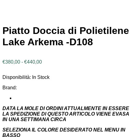
Piatto Doccia di Polietilene
Lake Arkema -D108
Fascia
€
380,00
-
€
440,00
di
prezzo:
Disponibilità:
In Stock
da
€380,00
Brand:
a
€440,00
DATA LA MOLE DI ORDINI ATTUALMENTE IN ESSERE
LA SPEDIZIONE DI QUESTO ARTICOLO VIENE EVASA
IN UNA SETTIMANA CIRCA
SELEZIONA IL COLORE DESIDERATO NEL MENU IN
BASSO