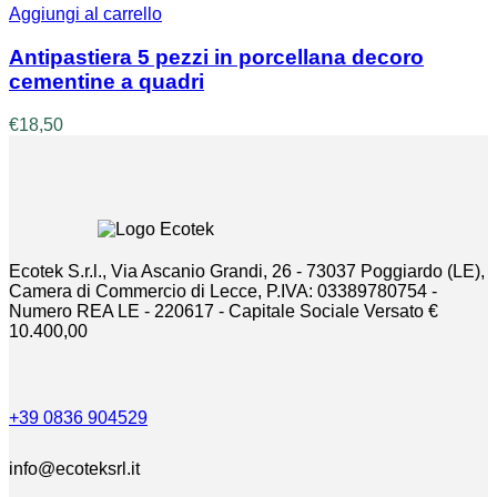
scelte
€570,00
Aggiungi al carrello
nella
a
pagina
€770,00
Antipastiera 5 pezzi in porcellana decoro
del
cementine a quadri
prodotto
€
18,50
Ecotek S.r.l., Via Ascanio Grandi, 26 - 73037 Poggiardo (LE),
Camera di Commercio di Lecce, P.IVA: 03389780754 -
Numero REA LE - 220617 - Capitale Sociale Versato €
10.400,00
+39 0836 904529
info@ecoteksrl.it