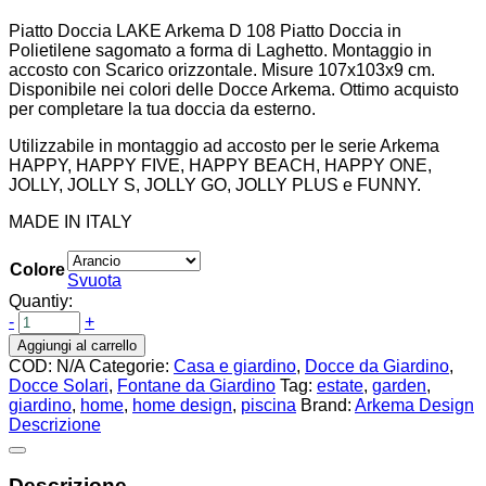
Piatto Doccia LAKE Arkema D 108 Piatto Doccia in
Polietilene sagomato a forma di Laghetto. Montaggio in
accosto con Scarico orizzontale. Misure 107x103x9 cm.
Disponibile nei colori delle Docce Arkema. Ottimo acquisto
per completare la tua doccia da esterno.
Utilizzabile in montaggio ad accosto per le serie Arkema
HAPPY, HAPPY FIVE, HAPPY BEACH, HAPPY ONE,
JOLLY, JOLLY S, JOLLY GO, JOLLY PLUS e FUNNY.
MADE IN ITALY
Colore
Svuota
Quantiy:
-
+
Aggiungi al carrello
COD:
N/A
Categorie:
Casa e giardino
,
Docce da Giardino
,
Docce Solari
,
Fontane da Giardino
Tag:
estate
,
garden
,
giardino
,
home
,
home design
,
piscina
Brand:
Arkema Design
Descrizione
Descrizione