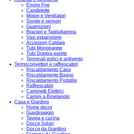
Enviro Fire
Candelette
Motori e Ventilatori
Sonde e sensori
Guarnizioni
Bracieri e Tagliafiamma
Vasi espansione
Accessori Caldaie
Tubi Monoparete
Tubi Doppia parete
Terminali eolici e antivento
Termoconvettori e raffrescatori
Riscaldamento Casa
Riscaldamento Bagno
Riscaldamento Portatile
Raffrescatori
Caminetti Elettrici
Camini a Bioetanolo
Casa e Giardino
Home decor
Giardinaggio
Tavola e cucina
Docce Solari
Docce da Giardino