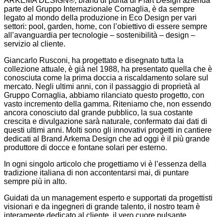
ARKEMA DESIGN®, brand di punta di Plart Design azienda
parte del Gruppo Internazionale Cornaglia, è da sempre
legato al mondo della produzione in Eco Design per vari
settori: pool, garden, home, con l’obiettivo di essere sempre
all’avanguardia per tecnologie – sostenibilità – design –
servizio al cliente.
Giancarlo Rusconi, ha progettato e disegnato tutta la
collezione attuale, è già nel 1988, ha presentato quella che è
conosciuta come la prima doccia a riscaldamento solare sul
mercato. Negli ultimi anni, con il passaggio di proprietà al
Gruppo Cornaglia, abbiamo rilanciato questo progetto, con
vasto incremento della gamma. Riteniamo che, non essendo
ancora conosciuto dal grande pubblico, la sua costante
crescita e divulgazione sarà naturale, confermato dai dati di
questi ultimi anni. Molti sono gli innovativi progetti in cantiere
dedicati al Brand Arkema Design che ad oggi è il più grande
produttore di docce e fontane solari per esterno.
In ogni singolo articolo che progettiamo vi è l’essenza della
tradizione italiana di non accontentarsi mai, di puntare
sempre più in alto.
Guidati da un management esperto e supportati da progettisti
visionari e da ingegneri di grande talento, il nostro team è
interamente dedicato al cliente, il vero cuore pulsante