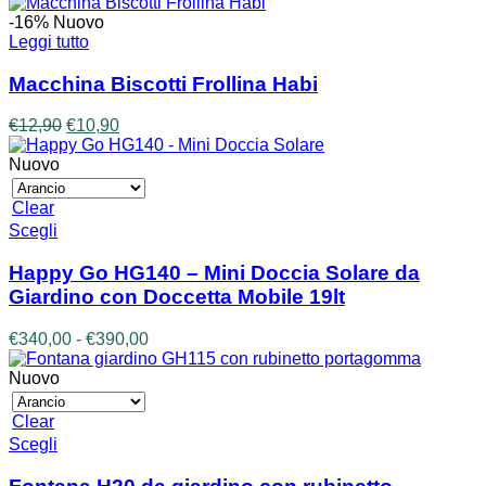
€440,00
-16%
Nuovo
Leggi tutto
Macchina Biscotti Frollina Habi
Il
Il
€
12,90
€
10,90
prezzo
prezzo
originale
attuale
Nuovo
era:
è:
€12,90.
€10,90.
Clear
Questo
Scegli
prodotto
ha
Happy Go HG140 – Mini Doccia Solare da
più
Giardino con Doccetta Mobile 19lt
varianti.
Le
Fascia
€
340,00
-
€
390,00
opzioni
di
possono
prezzo:
Nuovo
essere
da
scelte
€340,00
Clear
nella
a
Questo
Scegli
pagina
€390,00
prodotto
del
ha
prodotto