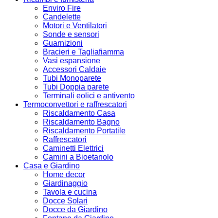
Enviro Fire
Candelette
Motori e Ventilatori
Sonde e sensori
Guarnizioni
Bracieri e Tagliafiamma
Vasi espansione
Accessori Caldaie
Tubi Monoparete
Tubi Doppia parete
Terminali eolici e antivento
Termoconvettori e raffrescatori
Riscaldamento Casa
Riscaldamento Bagno
Riscaldamento Portatile
Raffrescatori
Caminetti Elettrici
Camini a Bioetanolo
Casa e Giardino
Home decor
Giardinaggio
Tavola e cucina
Docce Solari
Docce da Giardino