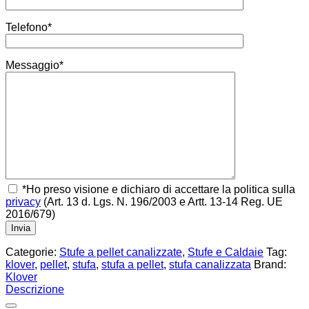
Telefono*
Messaggio*
*Ho preso visione e dichiaro di accettare la politica sulla
privacy
(Art. 13 d. Lgs. N. 196/2003 e Artt. 13-14 Reg. UE
2016/679)
Categorie:
Stufe a pellet canalizzate
,
Stufe e Caldaie
Tag:
klover
,
pellet
,
stufa
,
stufa a pellet
,
stufa canalizzata
Brand:
Klover
Descrizione